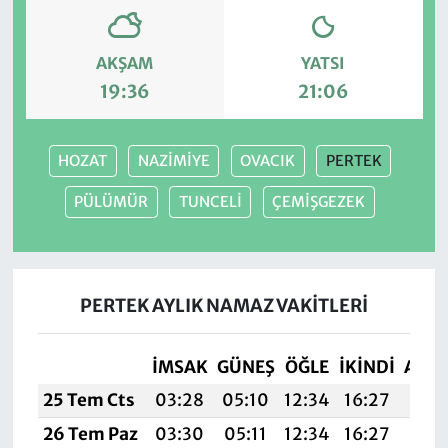
AKŞAM
YATSI
19:36
21:06
HOZAT
NAZİMİYE
OVACIK
PERTEK
PÜLÜMÜR
TUNCELİ
ÇEMİŞGEZEK
PERTEK AYLIK NAMAZ VAKITLERI
İMSAK
GÜNEŞ
ÖĞLE
İKINDI
AKŞ
25 Tem Cts
03:28
05:10
12:34
16:27
19:
26 Tem Paz
03:30
05:11
12:34
16:27
19: