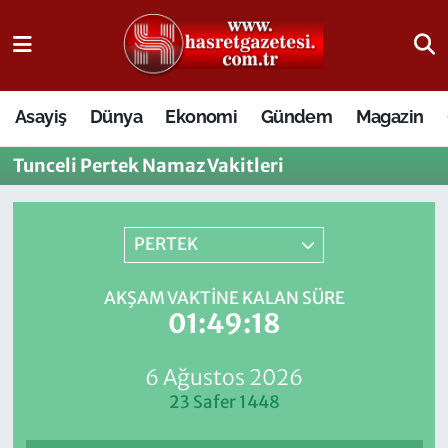
Osmaniye Nöbetçi Eczaneler
Asayiş
Dünya
Ekonomi
Gündem
Magazin
Osmaniye Hava Durumu
Tunceli Pertek Namaz Vakitleri
Osmaniye Trafik Yoğunluk Haritası
Süper Lig Puan Durumu ve Fikstür
PERTEK
Tüm Manşetler
AKŞAM VAKTINE KALAN SÜRE
01:49:18
Son Dakika Haberleri
6 Ağustos 2026
Haber Arşivi
23 Safer 1448