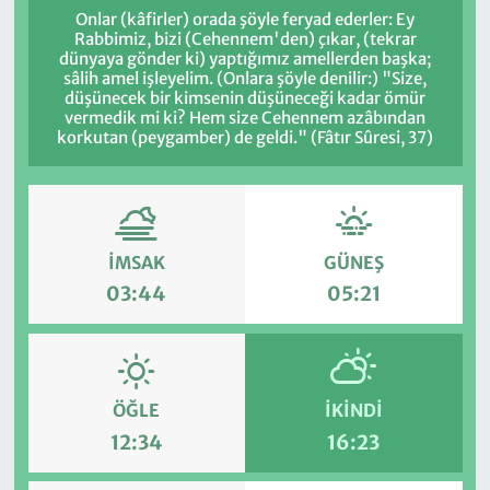
Onlar (kâfirler) orada şöyle feryad ederler: Ey
Rabbimiz, bizi (Cehennem'den) çıkar, (tekrar
dünyaya gönder ki) yaptığımız amellerden başka;
sâlih amel işleyelim. (Onlara şöyle denilir:) "Size,
düşünecek bir kimsenin düşüneceği kadar ömür
vermedik mi ki? Hem size Cehennem azâbından
korkutan (peygamber) de geldi." (Fâtır Sûresi, 37)
İMSAK
GÜNEŞ
03:44
05:21
ÖĞLE
İKINDI
12:34
16:23