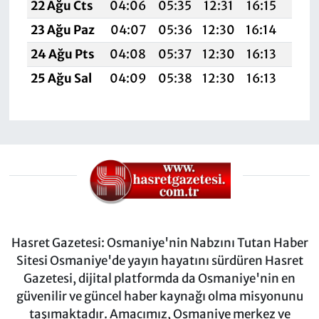
22 Ağu Cts
04:06
05:35
12:31
16:15
19:1
23 Ağu Paz
04:07
05:36
12:30
16:14
19:1
24 Ağu Pts
04:08
05:37
12:30
16:13
19:1
25 Ağu Sal
04:09
05:38
12:30
16:13
19:1
Hasret Gazetesi: Osmaniye'nin Nabzını Tutan Haber
Sitesi Osmaniye'de yayın hayatını sürdüren Hasret
Gazetesi, dijital platformda da Osmaniye'nin en
güvenilir ve güncel haber kaynağı olma misyonunu
taşımaktadır. Amacımız, Osmaniye merkez ve