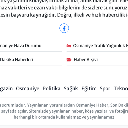
ük yaşamını kolaylaştırmak adına, anlık olarak güncel
 vakitleri ve ezan vakti bilgilerini de sizlere sunuyoruz.
in başvuru kaynağıdır. Doğru, ilkeli ve hızlı habercilik 
maniye Hava Durumu
Osmaniye Trafik Yoğunluk H
 Dakika Haberleri
Haber Arşivi
gazin
Osmaniye
Politika
Sağlık
Eğitim
Spor
Teknol
arı sorumludur. Yayınlanan yorumlardan Osmaniye Haber, Son Daki
r sayfada açılır. Sitemizde yayınlanan haber, köşe yazıları ve fotoğr
herhangi bir ortamda kullanılamaz ve yayınlanamaz