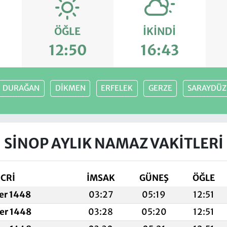
ÖĞLE
İKINDI
12:50
16:43
DURAĞAN
DİKMEN
ERFELEK
GERZE
SARAYDÜ
SİNOP AYLIK NAMAZ VAKITLERI
İCRİ
İMSAK
GÜNEŞ
ÖĞLE
fer 1448
03:27
05:19
12:51
fer 1448
03:28
05:20
12:51