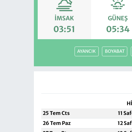
İMSAK
GÜNEŞ
03:51
05:34
AYANCIK
BOYABAT
H
25 Tem Cts
11 Sa
26 Tem Paz
12 Sa