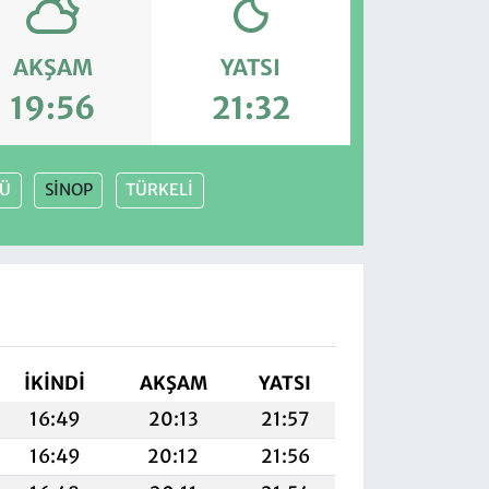
AKŞAM
YATSI
19:56
21:32
ZÜ
SİNOP
TÜRKELİ
İKINDI
AKŞAM
YATSI
16:49
20:13
21:57
16:49
20:12
21:56