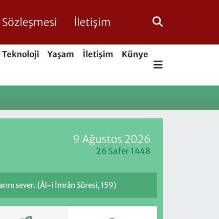
ik Sözleşmesi
İletişim
Teknoloji
Yaşam
İletişim
Künye
9 Ağustos 2026
26 Safer 1448
rını sever. (Âl-i İmrân Sûresi, 159)