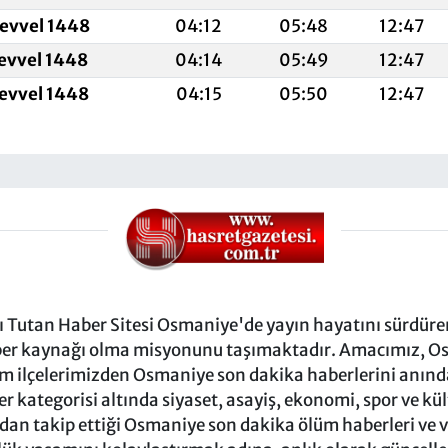
levvel 1448
04:12
05:48
12:47
levvel 1448
04:14
05:49
12:47
levvel 1448
04:15
05:50
12:47
Tutan Haber Sitesi Osmaniye'de yayın hayatını sürdüren
ber kaynağı olma misyonunu taşımaktadır. Amacımız, Osm
m ilçelerimizden Osmaniye son dakika haberlerini anında 
 kategorisi altında siyaset, asayiş, ekonomi, spor ve kü
ndan takip ettiği Osmaniye son dakika ölüm haberleri ve vef