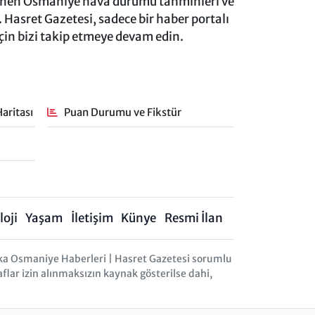
lenen Osmaniye hava durumu tahminleri ve
 Hasret Gazetesi, sadece bir haber portalı
için bizi takip etmeye devam edin.
aritası
Puan Durumu ve Fikstür
oji
Yaşam
İletişim
Künye
Resmi İlan
ka Osmaniye Haberleri | Hasret Gazetesi sorumlu
aflar izin alınmaksızın kaynak gösterilse dahi,