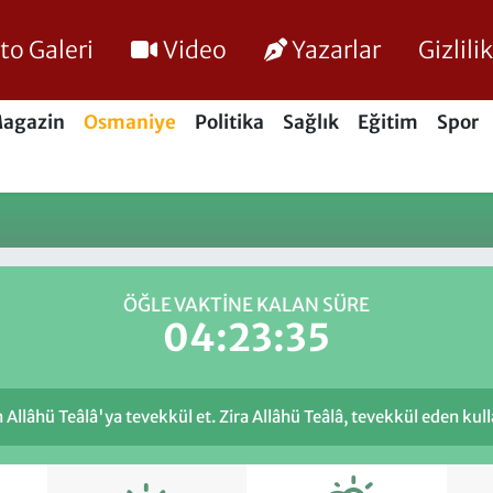
to Galeri
Video
Yazarlar
Gizlil
agazin
Osmaniye
Politika
Sağlık
Eğitim
Spor
ÖĞLE VAKTINE KALAN SÜRE
04:23:35
llâhü Teâlâ'ya tevekkül et. Zira Allâhü Teâlâ, tevekkül eden kulla