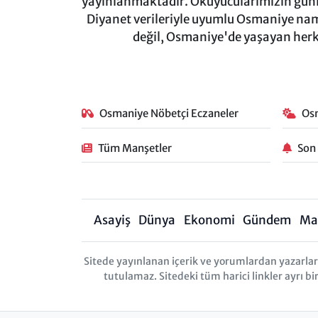
yayınlanmaktadır. Okuyucularımızın günl
Diyanet verileriyle uyumlu Osmaniye namaz
değil, Osmaniye'de yaşayan herkes
Osmaniye Nöbetçi Eczaneler
Os
Tüm Manşetler
Son
Asayiş
Dünya
Ekonomi
Gündem
Ma
Sitede yayınlanan içerik ve yorumlardan yazarl
tutulamaz. Sitedeki tüm harici linkler ayrı bi