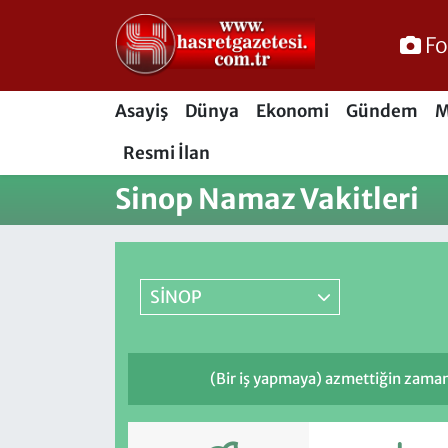
Fo
Osmaniye Nöbetçi Eczaneler
Asayiş
Dünya
Ekonomi
Gündem
M
Osmaniye Hava Durumu
Resmi İlan
Osmaniye Trafik Yoğunluk Haritası
Sinop Namaz Vakitleri
Süper Lig Puan Durumu ve Fikstür
Tüm Manşetler
SİNOP
Son Dakika Haberleri
(Bir iş yapmaya) azmettiğin zaman A
Haber Arşivi