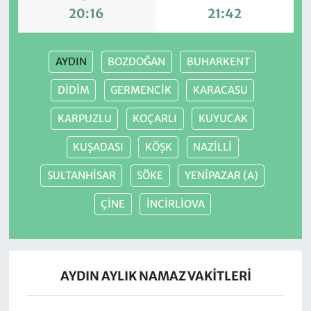
20:16
21:42
AYDIN
BOZDOĞAN
BUHARKENT
DİDİM
GERMENCİK
KARACASU
KARPUZLU
KOÇARLI
KUYUCAK
KUŞADASI
KÖŞK
NAZİLLİ
SULTANHİSAR
SÖKE
YENİPAZAR (A)
ÇİNE
İNCİRLİOVA
AYDIN AYLIK NAMAZ VAKITLERI