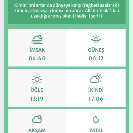
Kimin ilmi artar da dünyaya karşı (rağbeti azalarak)
zühdü artmazsa o kimsenin ancak Allâhü Teâlâ'dan
uzaklığı artmış olur. (Hadis-i şerif)
İMSAK
GÜNEŞ
04:40
06:12
ÖĞLE
İKINDI
13:19
17:06
AKŞAM
YATSI