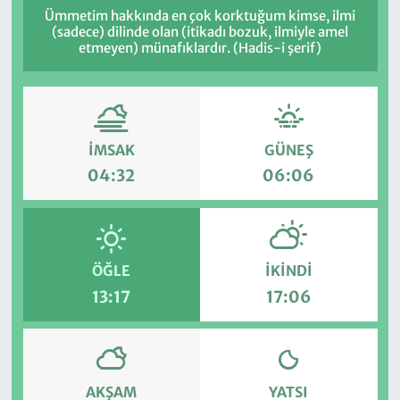
Ümmetim hakkında en çok korktuğum kimse, ilmi
(sadece) dilinde olan (itikadı bozuk, ilmiyle amel
etmeyen) münafıklardır. (Hadis-i şerif)
İMSAK
GÜNEŞ
04:32
06:06
ÖĞLE
İKINDI
13:17
17:06
AKŞAM
YATSI