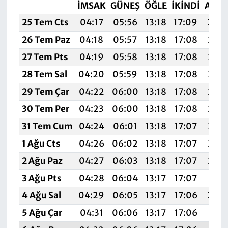
İMSAK
GÜNEŞ
ÖĞLE
İKINDI
AKŞ
25 Tem Cts
04:17
05:56
13:18
17:09
20:
26 Tem Paz
04:18
05:57
13:18
17:08
20:2
27 Tem Pts
04:19
05:58
13:18
17:08
20:2
28 Tem Sal
04:20
05:59
13:18
17:08
20:2
29 Tem Çar
04:22
06:00
13:18
17:08
20:2
30 Tem Per
04:23
06:00
13:18
17:08
20:2
31 Tem Cum
04:24
06:01
13:18
17:07
20:2
1 Ağu Cts
04:26
06:02
13:18
17:07
20:2
2 Ağu Paz
04:27
06:03
13:18
17:07
20:2
3 Ağu Pts
04:28
06:04
13:17
17:07
20:2
4 Ağu Sal
04:29
06:05
13:17
17:06
20:
5 Ağu Çar
04:31
06:06
13:17
17:06
20:1