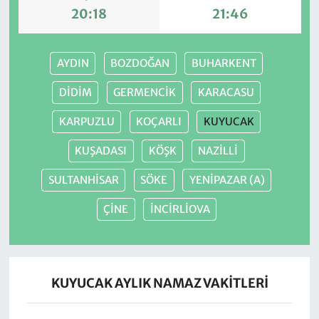
20:18
21:46
AYDIN
BOZDOĞAN
BUHARKENT
DİDİM
GERMENCİK
KARACASU
KARPUZLU
KOÇARLI
KUYUCAK
KUŞADASI
KÖŞK
NAZİLLİ
SULTANHİSAR
SÖKE
YENİPAZAR (A)
ÇİNE
İNCİRLİOVA
KUYUCAK AYLIK NAMAZ VAKITLERI