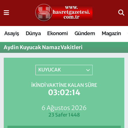
Osmaniye Nöbetçi Eczaneler
Asayiş
Dünya
Ekonomi
Gündem
Magazin
Osmaniye Hava Durumu
Aydin Kuyucak Namaz Vakitleri
Osmaniye Trafik Yoğunluk Haritası
Süper Lig Puan Durumu ve Fikstür
KUYUCAK
Tüm Manşetler
İKINDI VAKTINE KALAN SÜRE
03:02:13
Son Dakika Haberleri
6 Ağustos 2026
Haber Arşivi
23 Safer 1448