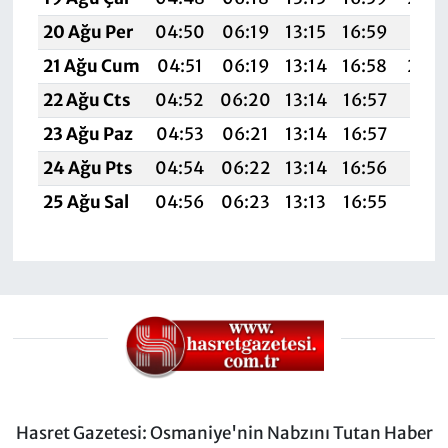
20 Ağu Per
04:50
06:19
13:15
16:59
20:0
21 Ağu Cum
04:51
06:19
13:14
16:58
20:
22 Ağu Cts
04:52
06:20
13:14
16:57
19:5
23 Ağu Paz
04:53
06:21
13:14
16:57
19:5
24 Ağu Pts
04:54
06:22
13:14
16:56
19:5
25 Ağu Sal
04:56
06:23
13:13
16:55
19:5
Hasret Gazetesi: Osmaniye'nin Nabzını Tutan Haber