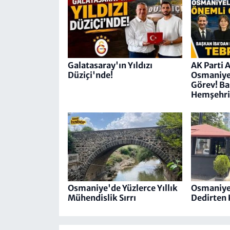
Galatasaray'ın Yıldızı
AK Parti 
Düziçi'nde!
Osmaniyel
Görev! Ba
Hemşehril
Osmaniye'de Yüzlerce Yıllık
Osmaniye
Mühendislik Sırrı
Dedirten 