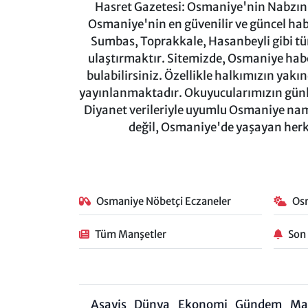
Hasret Gazetesi: Osmaniye'nin Nabzını 
Osmaniye'nin en güvenilir ve güncel ha
Sumbas, Toprakkale, Hasanbeyli gibi tü
ulaştırmaktır. Sitemizde, Osmaniye haber
bulabilirsiniz. Özellikle halkımızın yakı
yayınlanmaktadır. Okuyucularımızın günl
Diyanet verileriyle uyumlu Osmaniye namaz
değil, Osmaniye'de yaşayan herkes
Osmaniye Nöbetçi Eczaneler
Os
Tüm Manşetler
Son
Asayiş
Dünya
Ekonomi
Gündem
Ma