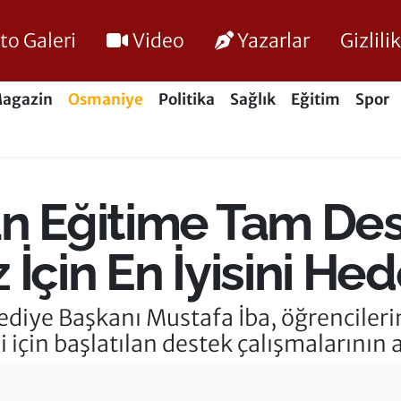
to Galeri
Video
Yazarlar
Gizlil
agazin
Osmaniye
Politika
Sağlık
Eğitim
Spor
an Eğitime Tam Des
İçin En İyisini Hed
ediye Başkanı Mustafa İba, öğrencilerin
için başlatılan destek çalışmalarının a