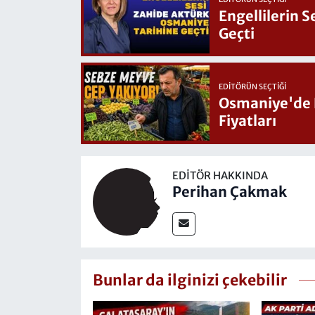
Engellilerin 
Geçti
EDITÖRÜN SEÇTIĞI
Osmaniye'de Hafta Sonu G
Fiyatları
EDITÖR HAKKINDA
Perihan Çakmak
Bunlar da ilginizi çekebilir