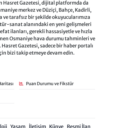
 Hasret Gazetesi, dijital platformda da
aniye merkez ve Düziçi, Bahçe, Kadirli,
ve tarafsız bir şekilde okuyucularımıza
ltür-sanat alanındaki en yeni gelişmeleri
at ilanları, gerekli hassasiyetle ve hızla
lenen Osmaniye hava durumu tahminleri ve
 Hasret Gazetesi, sadece bir haber portalı
için bizi takip etmeye devam edin.
aritası
Puan Durumu ve Fikstür
oji
Yaşam
İletişim
Künye
Resmi İlan