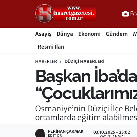
Fo
Osmaniye Nöbetçi Eczaneler
Asayiş
Dünya
Ekonomi
Gündem
M
Osmaniye Hava Durumu
Resmi İlan
Osmaniye Trafik Yoğunluk Haritası
HABERLER
DÜZIÇI HABERLERI
Başkan İba’d
Süper Lig Puan Durumu ve Fikstür
Tüm Manşetler
“Çocuklarımız 
Son Dakika Haberleri
Osmaniye’nin Düziçi İlçe Bel
ortamlarda eğitim alabilmesi 
Haber Arşivi
PERIHAN ÇAKMAK
03.10.2025 - 23:02
EDITÖR
YAYINLANMA