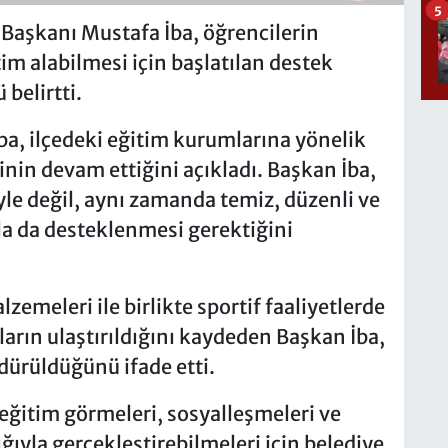
5
 Başkanı Mustafa İba, öğrencilerin
tim alabilmesi için başlatılan destek
belirtti.
ba, ilçedeki eğitim kurumlarına yönelik
nin devam ettiğini açıkladı. Başkan İba,
yle değil, aynı zamanda temiz, düzenli ve
rla da desteklenmesi gerektiğini
zemeleri ile birlikte sportif faaliyetlerde
arın ulaştırıldığını kaydeden Başkan İba,
dürüldüğünü ifade etti.
 eğitim görmeleri, sosyalleşmeleri ve
lığıyla gerçekleştirebilmeleri için belediye