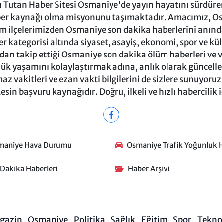
Tutan Haber Sitesi Osmaniye'de yayın hayatını sürdüren
ber kaynağı olma misyonunu taşımaktadır. Amacımız, Osm
m ilçelerimizden Osmaniye son dakika haberlerini anında 
 kategorisi altında siyaset, asayiş, ekonomi, spor ve kü
ndan takip ettiği Osmaniye son dakika ölüm haberleri ve vef
ük yaşamını kolaylaştırmak adına, anlık olarak güncel
 vakitleri ve ezan vakti bilgilerini de sizlere sunuyoruz.
in başvuru kaynağıdır. Doğru, ilkeli ve hızlı habercilik 
maniye Hava Durumu
Osmaniye Trafik Yoğunluk H
 Dakika Haberleri
Haber Arşivi
gazin
Osmaniye
Politika
Sağlık
Eğitim
Spor
Teknol