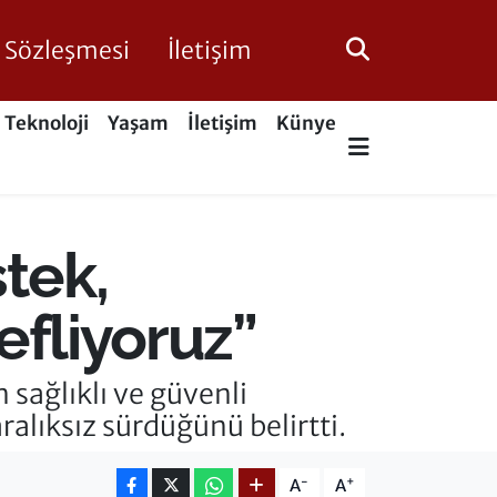
ik Sözleşmesi
İletişim
Teknoloji
Yaşam
İletişim
Künye
tek,
efliyoruz”
 sağlıklı ve güvenli
ralıksız sürdüğünü belirtti.
-
+
A
A