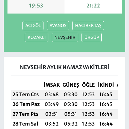
19:53
21:22
ACIGÖL
AVANOS
HACIBEKTAŞ
KOZAKLI
NEVŞEHİR
ÜRGÜP
NEVŞEHİR AYLIK NAMAZ VAKITLERI
İMSAK
GÜNEŞ
ÖĞLE
İKINDI
AKŞ
25 Tem Cts
03:48
05:30
12:53
16:45
20:
26 Tem Paz
03:49
05:30
12:53
16:45
20:
27 Tem Pts
03:51
05:31
12:53
16:44
20:
28 Tem Sal
03:52
05:32
12:53
16:44
20: