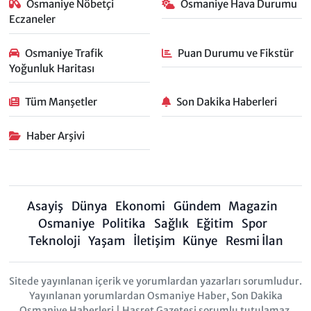
Osmaniye Nöbetçi
Osmaniye Hava Durumu
Eczaneler
Osmaniye Trafik
Puan Durumu ve Fikstür
Yoğunluk Haritası
Tüm Manşetler
Son Dakika Haberleri
Haber Arşivi
Asayiş
Dünya
Ekonomi
Gündem
Magazin
Osmaniye
Politika
Sağlık
Eğitim
Spor
Teknoloji
Yaşam
İletişim
Künye
Resmi İlan
Sitede yayınlanan içerik ve yorumlardan yazarları sorumludur.
Yayınlanan yorumlardan Osmaniye Haber, Son Dakika
Osmaniye Haberleri | Hasret Gazetesi sorumlu tutulamaz.