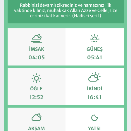
Rabbinizi devamlı zikrediniz ve namazınızı ilk
vaktinde kılınız, muhakkak Allah Azze ve Celle, size
ecrinizi kat kat verir. (Hadis-i şerif)
İMSAK
GÜNEŞ
04:05
05:41
ÖĞLE
İKINDI
12:52
16:41
AKŞAM
YATSI