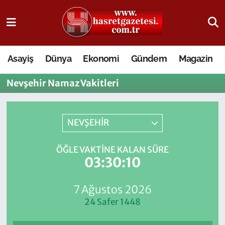
Osmaniye Nöbetçi Eczaneler
Asayiş
Dünya
Ekonomi
Gündem
Magazin
Osmaniye Hava Durumu
Nevşehir Namaz Vakitleri
Osmaniye Trafik Yoğunluk Haritası
Süper Lig Puan Durumu ve Fikstür
NEVŞEHİR
Tüm Manşetler
ÖĞLE VAKTINE KALAN SÜRE
03:30:10
Son Dakika Haberleri
7 Ağustos 2026
Haber Arşivi
24 Safer 1448