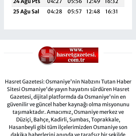
24 Ağu Pts
04:27
05:56
12:49
16:32
19:
25 Ağu Sal
04:28
05:57
12:48
16:31
19:
Hasret Gazetesi: Osmaniye'nin Nabzını Tutan Haber
Sitesi Osmaniye'de yayın hayatını sürdüren Hasret
Gazetesi, dijital platformda da Osmaniye'nin en
güvenilir ve güncel haber kaynağı olma misyonunu
taşımaktadır. Amacımız, Osmaniye merkez ve
Düziçi, Bahçe, Kadirli, Sumbas, Toprakkale,
Hasanbeyli gibi tüm ilçelerimizden Osmaniye son
dakika haberlerini anında ve tarafsız bir şekilde