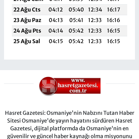
22 Ağu Cts
04:12
05:40
12:34
16:17
19:1
23 Ağu Paz
04:13
05:41
12:33
16:16
19:1
24 Ağu Pts
04:14
05:42
12:33
16:15
19:1
25 Ağu Sal
04:15
05:42
12:33
16:15
19:1
Hasret Gazetesi: Osmaniye'nin Nabzını Tutan Haber
Sitesi Osmaniye'de yayın hayatını sürdüren Hasret
Gazetesi, dijital platformda da Osmaniye'nin en
güvenilir ve güncel haber kaynağı olma misyonunu