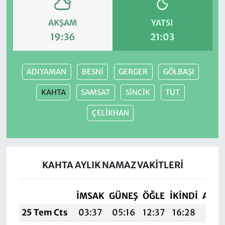
AKŞAM
YATSI
19:36
21:03
ADIYAMAN
BESNİ
GERGER
GÖLBAŞI
KAHTA
SAMSAT
SİNCİK
TUT
ÇELİKHAN
KAHTA AYLIK NAMAZ VAKITLERI
İMSAK
GÜNEŞ
ÖĞLE
İKINDI
AKŞ
25 Tem Cts
03:37
05:16
12:37
16:28
19:4