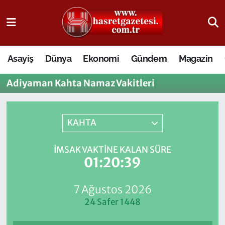
Osmaniye Nöbetçi Eczaneler
Asayiş
Dünya
Ekonomi
Gündem
Magazin
Osmaniye Hava Durumu
Adiyaman Kahta Namaz Vakitleri
Osmaniye Trafik Yoğunluk Haritası
Süper Lig Puan Durumu ve Fikstür
KAHTA
Tüm Manşetler
İMSAK VAKTINE KALAN SÜRE
01:20:39
Son Dakika Haberleri
7 Ağustos 2026
Haber Arşivi
24 Safer 1448