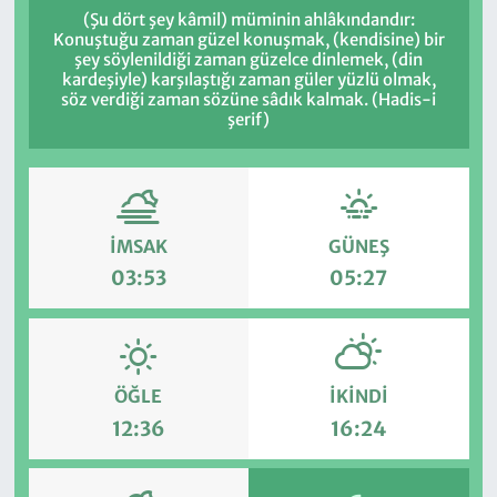
(Şu dört şey kâmil) müminin ahlâkındandır:
Konuştuğu zaman güzel konuşmak, (kendisine) bir
şey söylenildiği zaman güzelce dinlemek, (din
kardeşiyle) karşılaştığı zaman güler yüzlü olmak,
söz verdiği zaman sözüne sâdık kalmak. (Hadis-i
şerif)
İMSAK
GÜNEŞ
03:53
05:27
ÖĞLE
İKINDI
12:36
16:24