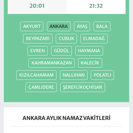
20:01
21:32
AKYURT
ANKARA
AYAŞ
BALA
BEYPAZARI
CUBUK
ELMADAĞ
EVREN
GÜDÜL
HAYMANA
KAHRAMANKAZAN
KALECİK
KIZILCAHAMAM
NALLIHAN
POLATLI
ÇAMLIDERE
ŞEREFLİKOÇHİSAR
ANKARA AYLIK NAMAZ VAKITLERI