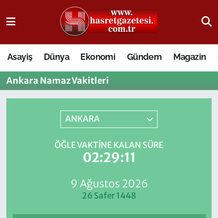
Osmaniye Nöbetçi Eczaneler
Asayiş
Dünya
Ekonomi
Gündem
Magazin
Osmaniye Hava Durumu
Ankara Namaz Vakitleri
Osmaniye Trafik Yoğunluk Haritası
Süper Lig Puan Durumu ve Fikstür
ANKARA
Tüm Manşetler
ÖĞLE VAKTINE KALAN SÜRE
02:29:11
Son Dakika Haberleri
9 Ağustos 2026
Haber Arşivi
26 Safer 1448