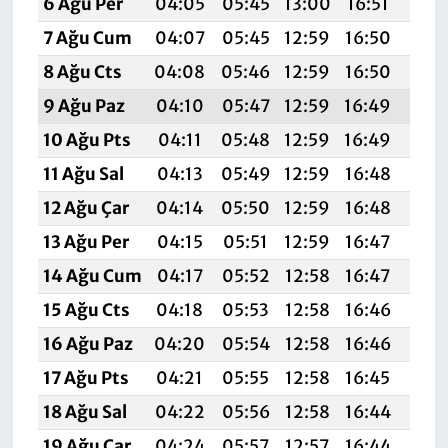
6 Ağu Per
04:05
05:45
13:00
16:51
20:
7 Ağu Cum
04:07
05:45
12:59
16:50
20:
8 Ağu Cts
04:08
05:46
12:59
16:50
20:
9 Ağu Paz
04:10
05:47
12:59
16:49
20:
10 Ağu Pts
04:11
05:48
12:59
16:49
20:
11 Ağu Sal
04:13
05:49
12:59
16:48
19:
12 Ağu Çar
04:14
05:50
12:59
16:48
19:
13 Ağu Per
04:15
05:51
12:59
16:47
19:
14 Ağu Cum
04:17
05:52
12:58
16:47
19:
15 Ağu Cts
04:18
05:53
12:58
16:46
19:
16 Ağu Paz
04:20
05:54
12:58
16:46
19:
17 Ağu Pts
04:21
05:55
12:58
16:45
19:
18 Ağu Sal
04:22
05:56
12:58
16:44
19:
19 Ağu Çar
04:24
05:57
12:57
16:44
19: