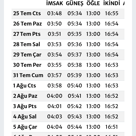
İMSAK
GÜNEŞ
ÖĞLE
İKINDI
AKŞ
25 Tem Cts
03:48
05:34
13:00
16:55
20:
26 Tem Paz
03:50
05:34
13:00
16:54
20:
27 Tem Pts
03:51
05:35
13:00
16:54
20:
28 Tem Sal
03:53
05:36
13:00
16:54
20:
29 Tem Çar
03:54
05:37
13:00
16:54
20:
30 Tem Per
03:55
05:38
13:00
16:53
20:
31 Tem Cum
03:57
05:39
13:00
16:53
20:
1 Ağu Cts
03:58
05:40
13:00
16:53
20:
2 Ağu Paz
04:00
05:41
13:00
16:52
20:
3 Ağu Pts
04:01
05:42
13:00
16:52
20:
4 Ağu Sal
04:03
05:43
13:00
16:52
20:
5 Ağu Çar
04:04
05:44
13:00
16:51
20: