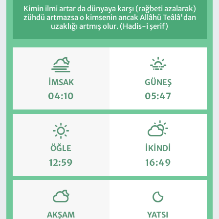
Kimin ilmi artar da dünyaya karşı (rağbeti azalarak)
zühdü artmazsa o kimsenin ancak Allâhü Teâlâ'dan
uzaklığı artmış olur. (Hadis-i şerif)
İMSAK
GÜNEŞ
04:10
05:47
ÖĞLE
İKINDI
12:59
16:49
AKŞAM
YATSI