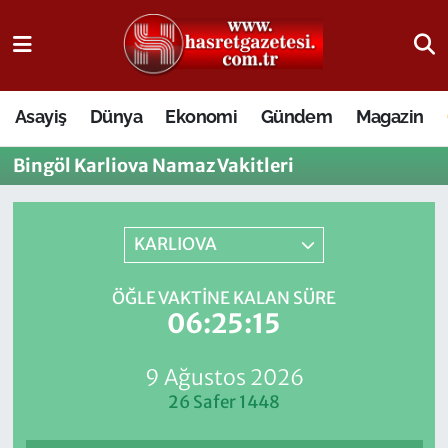
Osmaniye Nöbetçi Eczaneler
Asayiş
Dünya
Ekonomi
Gündem
Magazin
Osmaniye Hava Durumu
Bingöl Karliova Namaz Vakitleri
Osmaniye Trafik Yoğunluk Haritası
Süper Lig Puan Durumu ve Fikstür
KARLIOVA
Tüm Manşetler
ÖĞLE VAKTINE KALAN SÜRE
06:25:14
Son Dakika Haberleri
9 Ağustos 2026
Haber Arşivi
26 Safer 1448