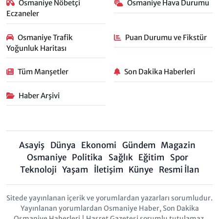
Osmaniye Nöbetçi
Osmaniye Hava Durumu
Eczaneler
Osmaniye Trafik
Puan Durumu ve Fikstür
Yoğunluk Haritası
Tüm Manşetler
Son Dakika Haberleri
Haber Arşivi
Asayiş
Dünya
Ekonomi
Gündem
Magazin
Osmaniye
Politika
Sağlık
Eğitim
Spor
Teknoloji
Yaşam
İletişim
Künye
Resmi İlan
Sitede yayınlanan içerik ve yorumlardan yazarları sorumludur.
Yayınlanan yorumlardan Osmaniye Haber, Son Dakika
Osmaniye Haberleri | Hasret Gazetesi sorumlu tutulamaz.