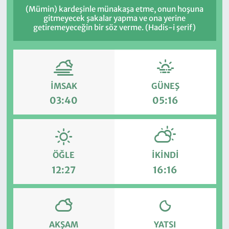
(Mümin) kardeşinle münakaşa etme, onun hoşuna
gitmeyecek şakalar yapma ve ona yerine
getiremeyeceğin bir söz verme. (Hadis-i şerif)
İMSAK
GÜNEŞ
03:40
05:16
ÖĞLE
İKINDI
12:27
16:16
AKŞAM
YATSI