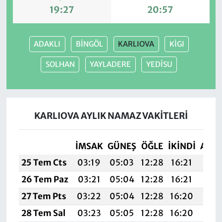
19:27
20:57
ADAKLI
BİNGÖL
KARLIOVA
KİGI
SOLHAN
YAYLADERE
YEDİSU
KARLIOVA AYLIK NAMAZ VAKITLERI
İMSAK
GÜNEŞ
ÖĞLE
İKINDI
AKŞ
25 Tem Cts
03:19
05:03
12:28
16:21
19:
26 Tem Paz
03:21
05:04
12:28
16:21
19:
27 Tem Pts
03:22
05:04
12:28
16:20
19:4
28 Tem Sal
03:23
05:05
12:28
16:20
19: