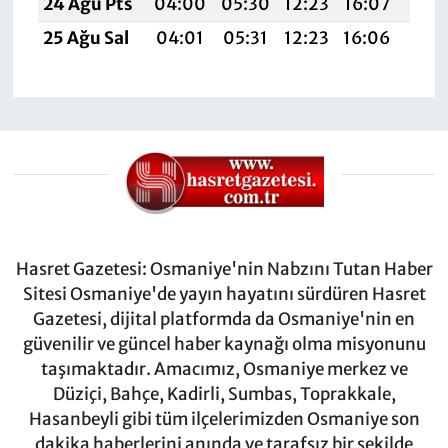
24 Ağu Pts
04:00
05:30
12:23
16:07
19:
25 Ağu Sal
04:01
05:31
12:23
16:06
19:
Hasret Gazetesi: Osmaniye'nin Nabzını Tutan Haber
Sitesi Osmaniye'de yayın hayatını sürdüren Hasret
Gazetesi, dijital platformda da Osmaniye'nin en
güvenilir ve güncel haber kaynağı olma misyonunu
taşımaktadır. Amacımız, Osmaniye merkez ve
Düziçi, Bahçe, Kadirli, Sumbas, Toprakkale,
Hasanbeyli gibi tüm ilçelerimizden Osmaniye son
dakika haberlerini anında ve tarafsız bir şekilde