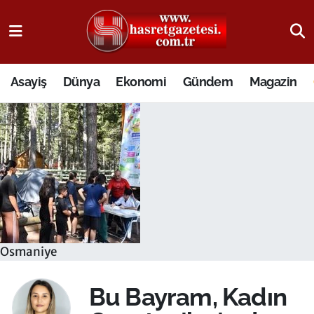
Osmaniye Nöbetçi Eczaneler
Asayiş
Dünya
Ekonomi
Gündem
Magazin
Osmaniye Hava Durumu
Osmaniye Trafik Yoğunluk Haritası
Süper Lig Puan Durumu ve Fikstür
Tüm Manşetler
Son Dakika Haberleri
Osmaniye
Haber Arşivi
Bu Bayram, Kadın