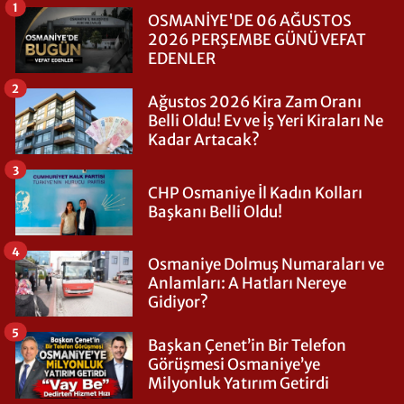
1
OSMANİYE'DE 06 AĞUSTOS
2026 PERŞEMBE GÜNÜ VEFAT
EDENLER
2
Ağustos 2026 Kira Zam Oranı
Belli Oldu! Ev ve İş Yeri Kiraları Ne
Kadar Artacak?
3
CHP Osmaniye İl Kadın Kolları
Başkanı Belli Oldu!
4
Osmaniye Dolmuş Numaraları ve
Anlamları: A Hatları Nereye
Gidiyor?
5
Başkan Çenet’in Bir Telefon
Görüşmesi Osmaniye’ye
Milyonluk Yatırım Getirdi