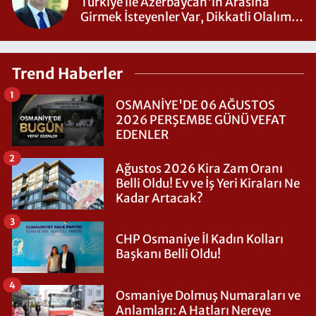
Türkiye ile Azerbaycan'ın Arasına
Girmek İsteyenler Var, Dikkatli Olalım -
ŞOK GERÇEKLER
Trend Haberler
1
OSMANİYE'DE 06 AĞUSTOS
2026 PERŞEMBE GÜNÜ VEFAT
EDENLER
2
Ağustos 2026 Kira Zam Oranı
Belli Oldu! Ev ve İş Yeri Kiraları Ne
Kadar Artacak?
3
CHP Osmaniye İl Kadın Kolları
Başkanı Belli Oldu!
4
Osmaniye Dolmuş Numaraları ve
Anlamları: A Hatları Nereye