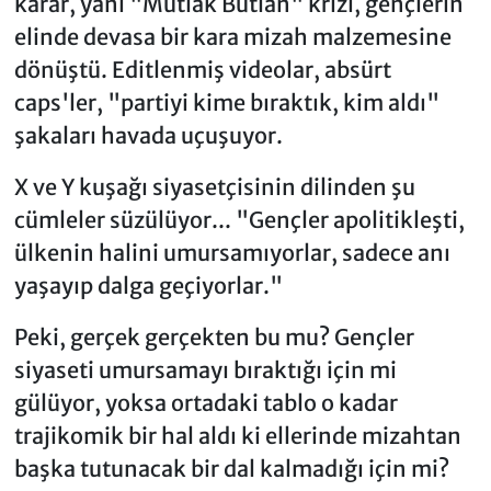
karar, yani "Mutlak Butlan" krizi, gençlerin
elinde devasa bir kara mizah malzemesine
dönüştü. Editlenmiş videolar, absürt
caps'ler, "partiyi kime bıraktık, kim aldı"
şakaları havada uçuşuyor.
X ve Y kuşağı siyasetçisinin dilinden şu
cümleler süzülüyor... "Gençler apolitikleşti,
ülkenin halini umursamıyorlar, sadece anı
yaşayıp dalga geçiyorlar."
Peki, gerçek gerçekten bu mu? Gençler
siyaseti umursamayı bıraktığı için mi
gülüyor, yoksa ortadaki tablo o kadar
trajikomik bir hal aldı ki ellerinde mizahtan
başka tutunacak bir dal kalmadığı için mi?