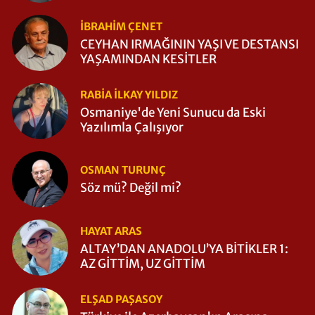
İBRAHIM ÇENET
CEYHAN IRMAĞININ YAŞI VE DESTANSI
YAŞAMINDAN KESİTLER
RABIA İLKAY YILDIZ
Osmaniye'de Yeni Sunucu da Eski
Yazılımla Çalışıyor
OSMAN TURUNÇ
Söz mü? Değil mi?
HAYAT ARAS
ALTAY’DAN ANADOLU’YA BİTİKLER 1:
AZ GİTTİM, UZ GİTTİM
ELŞAD PAŞASOY