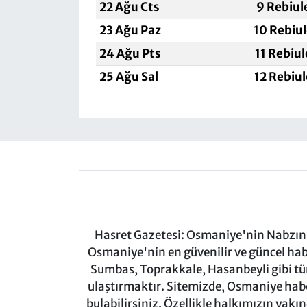
22 Ağu Cts
9 Rebiul
23 Ağu Paz
10 Rebiu
24 Ağu Pts
11 Rebiu
25 Ağu Sal
12 Rebiu
Hasret Gazetesi: Osmaniye'nin Nabzını 
Osmaniye'nin en güvenilir ve güncel ha
Sumbas, Toprakkale, Hasanbeyli gibi tü
ulaştırmaktır. Sitemizde, Osmaniye haber
bulabilirsiniz. Özellikle halkımızın yakı