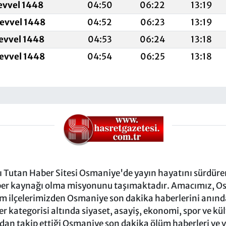
evvel 1448
04:50
06:22
13:19
levvel 1448
04:52
06:23
13:19
levvel 1448
04:53
06:24
13:18
levvel 1448
04:54
06:25
13:18
Tutan Haber Sitesi Osmaniye'de yayın hayatını sürdüren
ber kaynağı olma misyonunu taşımaktadır. Amacımız, Osm
m ilçelerimizden Osmaniye son dakika haberlerini anında 
 kategorisi altında siyaset, asayiş, ekonomi, spor ve kü
ndan takip ettiği Osmaniye son dakika ölüm haberleri ve vef