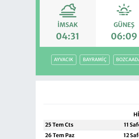
İMSAK
GÜNEŞ
04:31
06:09
AYVACIK
BAYRAMİÇ
BOZCAAD
H
25 Tem Cts
11 Sa
26 Tem Paz
12 Sa