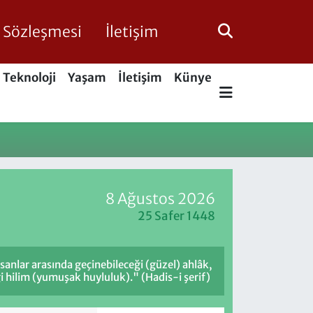
ik Sözleşmesi
İletişim
Teknoloji
Yaşam
İletişim
Künye
8 Ağustos 2026
25 Safer 1448
sanlar arasında geçinebileceği (güzel) ahlâk,
i hilim (yumuşak huyluluk)." (Hadis-i şerif)