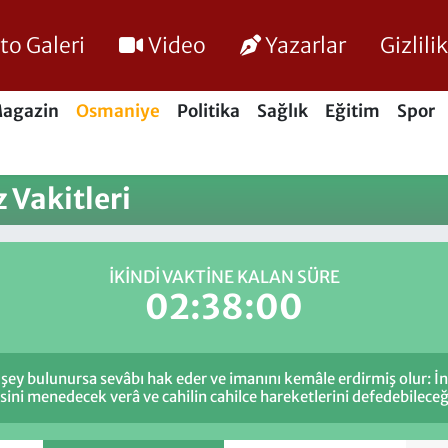
to Galeri
Video
Yazarlar
Gizlil
agazin
Osmaniye
Politika
Sağlık
Eğitim
Spor
 Vakitleri
İKINDI VAKTINE KALAN SÜRE
02:38:00
 şey bulunursa sevâbı hak eder ve imanını kemâle erdirmiş olur: İn
sini menedecek verâ ve cahilin cahilce hareketlerini defedebileceğ