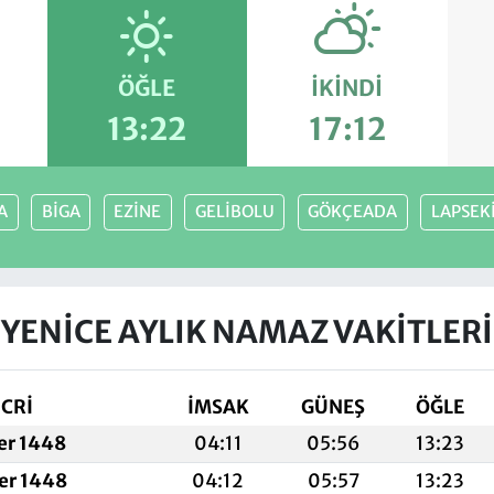
ÖĞLE
İKINDI
13:22
17:12
A
BİGA
EZİNE
GELİBOLU
GÖKÇEADA
LAPSEK
YENİCE AYLIK NAMAZ VAKITLERI
İCRİ
İMSAK
GÜNEŞ
ÖĞLE
fer 1448
04:11
05:56
13:23
fer 1448
04:12
05:57
13:23