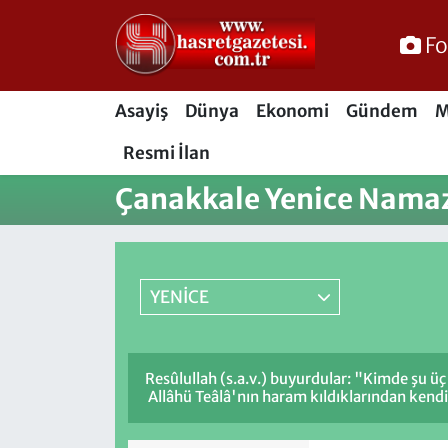
Fo
Osmaniye Nöbetçi Eczaneler
Asayiş
Dünya
Ekonomi
Gündem
M
Osmaniye Hava Durumu
Resmi İlan
Osmaniye Trafik Yoğunluk Haritası
Çanakkale Yenice Namaz
Süper Lig Puan Durumu ve Fikstür
Tüm Manşetler
YENİCE
Son Dakika Haberleri
Resûlullah (s.a.v.) buyurdular: "Kimde şu üç
Haber Arşivi
Allâhü Teâlâ'nın haram kıldıklarından kendi