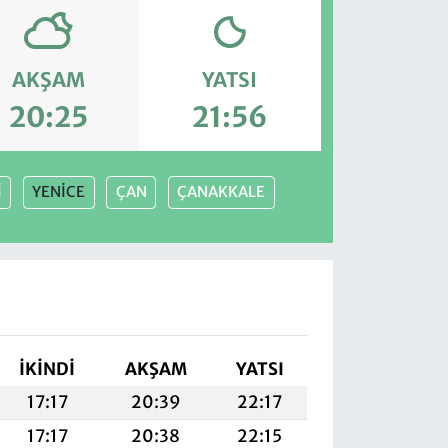
AKŞAM
YATSI
20:25
21:56
İ
YENİCE
ÇAN
ÇANAKKALE
İKINDI
AKŞAM
YATSI
17:17
20:39
22:17
17:17
20:38
22:15