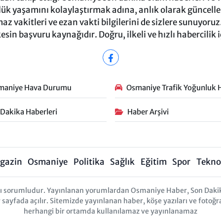
ük yaşamını kolaylaştırmak adına, anlık olarak güncel
 vakitleri ve ezan vakti bilgilerini de sizlere sunuyoruz.
in başvuru kaynağıdır. Doğru, ilkeli ve hızlı habercilik 
maniye Hava Durumu
Osmaniye Trafik Yoğunluk H
 Dakika Haberleri
Haber Arşivi
gazin
Osmaniye
Politika
Sağlık
Eğitim
Spor
Teknol
arı sorumludur. Yayınlanan yorumlardan Osmaniye Haber, Son Daki
r sayfada açılır. Sitemizde yayınlanan haber, köşe yazıları ve fotoğr
herhangi bir ortamda kullanılamaz ve yayınlanamaz