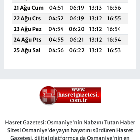
21 Ağu Cum
04:51
06:19
13:13
16:56
19:5
22 Ağu Cts
04:52
06:19
13:12
16:55
19:5
23 Ağu Paz
04:54
06:20
13:12
16:54
19:5
24 Ağu Pts
04:55
06:21
13:12
16:54
19:5
25 Ağu Sal
04:56
06:22
13:12
16:53
19:5
Hasret Gazetesi: Osmaniye'nin Nabzını Tutan Haber
Sitesi Osmaniye'de yayın hayatını sürdüren Hasret
Gazetesi, dijital platformda da Osmaniye'nin en