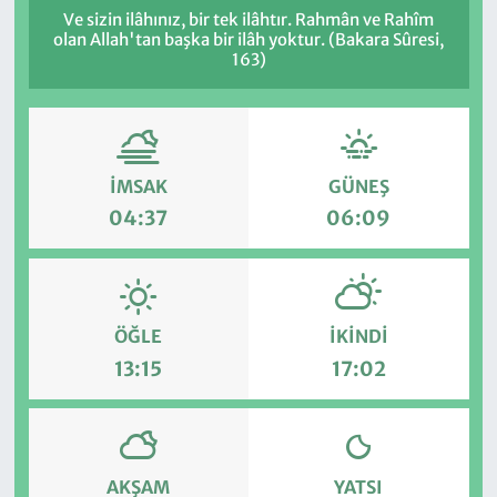
Ve sizin ilâhınız, bir tek ilâhtır. Rahmân ve Rahîm
olan Allah'tan başka bir ilâh yoktur. (Bakara Sûresi,
163)
İMSAK
GÜNEŞ
04:37
06:09
ÖĞLE
İKINDI
13:15
17:02
AKŞAM
YATSI