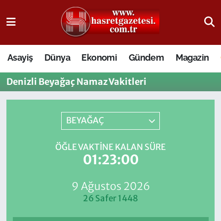
Osmaniye Nöbetçi Eczaneler
Asayiş
Dünya
Ekonomi
Gündem
Magazin
Osmaniye Hava Durumu
Denizli Beyağaç Namaz Vakitleri
Osmaniye Trafik Yoğunluk Haritası
Süper Lig Puan Durumu ve Fikstür
BEYAĞAÇ
Tüm Manşetler
ÖĞLE VAKTINE KALAN SÜRE
01:23:00
Son Dakika Haberleri
9 Ağustos 2026
Haber Arşivi
26 Safer 1448