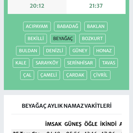
20:12
21:37
ACIPAYAM
BABADAĞ
BAKLAN
BEKİLLİ
BEYAĞAÇ
BOZKURT
BULDAN
DENİZLİ
GÜNEY
HONAZ
KALE
SARAYKÖY
SERİNHİSAR
TAVAS
ÇAL
ÇAMELİ
ÇARDAK
ÇİVRİL
BEYAĞAÇ AYLIK NAMAZ VAKITLERI
İMSAK
GÜNEŞ
ÖĞLE
İKINDI
AKŞ