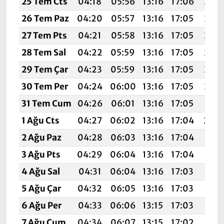
25 Tem Cts
04:18
05:56
13:16
17:06
20:2
26 Tem Paz
04:20
05:57
13:16
17:05
20:2
27 Tem Pts
04:21
05:58
13:16
17:05
20:2
28 Tem Sal
04:22
05:59
13:16
17:05
20:2
29 Tem Çar
04:23
05:59
13:16
17:05
20:2
30 Tem Per
04:24
06:00
13:16
17:05
20:2
31 Tem Cum
04:26
06:01
13:16
17:05
20:2
1 Ağu Cts
04:27
06:02
13:16
17:04
20:
2 Ağu Paz
04:28
06:03
13:16
17:04
20:1
3 Ağu Pts
04:29
06:04
13:16
17:04
20:1
4 Ağu Sal
04:31
06:04
13:16
17:03
20:1
5 Ağu Çar
04:32
06:05
13:16
17:03
20:1
6 Ağu Per
04:33
06:06
13:15
17:03
20:1
7 Ağu Cum
04:34
06:07
13:15
17:02
20:1