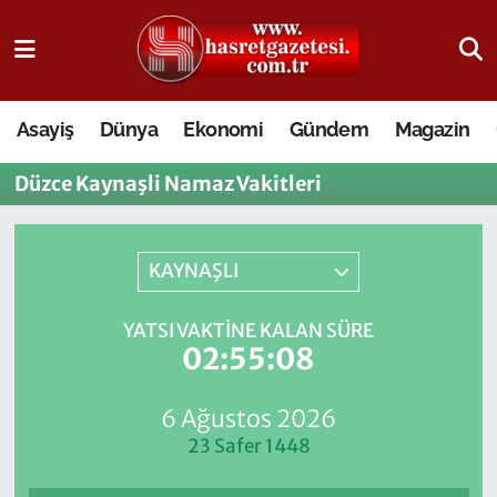
Osmaniye Nöbetçi Eczaneler
Asayiş
Dünya
Ekonomi
Gündem
Magazin
Osmaniye Hava Durumu
Düzce Kaynaşli Namaz Vakitleri
Osmaniye Trafik Yoğunluk Haritası
Süper Lig Puan Durumu ve Fikstür
KAYNAŞLI
Tüm Manşetler
YATSI VAKTINE KALAN SÜRE
02:55:08
Son Dakika Haberleri
6 Ağustos 2026
Haber Arşivi
23 Safer 1448