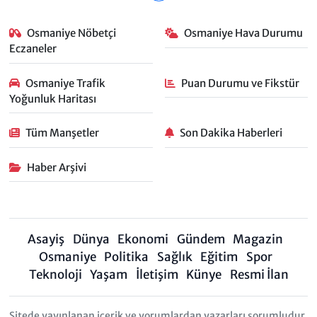
Osmaniye Nöbetçi
Osmaniye Hava Durumu
Eczaneler
Osmaniye Trafik
Puan Durumu ve Fikstür
Yoğunluk Haritası
Tüm Manşetler
Son Dakika Haberleri
Haber Arşivi
Asayiş
Dünya
Ekonomi
Gündem
Magazin
Osmaniye
Politika
Sağlık
Eğitim
Spor
Teknoloji
Yaşam
İletişim
Künye
Resmi İlan
Sitede yayınlanan içerik ve yorumlardan yazarları sorumludur.