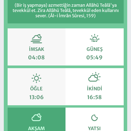
(Bir iş yapmaya) azmettiğin zaman Allâhü Teâlâ'ya
tevekkül et. Zira Allâhü Teâlâ, tevekkül eden kullarını
sever. (Âl-i İmrân Sûresi, 159)
İMSAK
GÜNEŞ
04:08
05:49
ÖĞLE
İKINDI
13:06
16:58
AKŞAM
YATSI