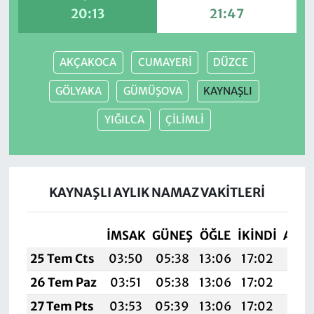
20:13
21:47
AKÇAKOCA
CUMAYERİ
DÜZCE
GÖLYAKA
GÜMÜŞOVA
KAYNAŞLI
YIĞILCA
ÇİLİMLİ
KAYNAŞLI AYLIK NAMAZ VAKITLERI
İMSAK
GÜNEŞ
ÖĞLE
İKINDI
AKŞ
25 Tem Cts
03:50
05:38
13:06
17:02
20:
26 Tem Paz
03:51
05:38
13:06
17:02
20:
27 Tem Pts
03:53
05:39
13:06
17:02
20: