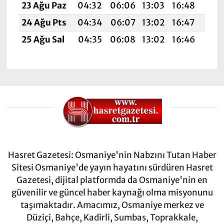
23 Ağu Paz
04:32
06:06
13:03
16:48
19:
24 Ağu Pts
04:34
06:07
13:02
16:47
19:
25 Ağu Sal
04:35
06:08
13:02
16:46
19:
Hasret Gazetesi: Osmaniye'nin Nabzını Tutan Haber
Sitesi Osmaniye'de yayın hayatını sürdüren Hasret
Gazetesi, dijital platformda da Osmaniye'nin en
güvenilir ve güncel haber kaynağı olma misyonunu
taşımaktadır. Amacımız, Osmaniye merkez ve
Düziçi, Bahçe, Kadirli, Sumbas, Toprakkale,