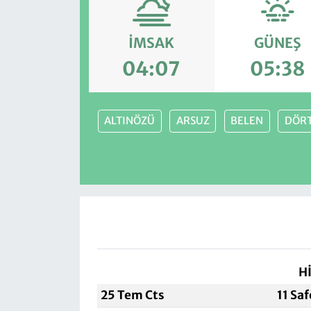
İMSAK
GÜNEŞ
04:07
05:38
ALTINÖZÜ
ARSUZ
BELEN
DÖR
H
25 Tem Cts
11 Sa