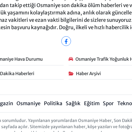
ndan takip ettiği Osmaniye son dakika ölüm haberleri ve vef
ük yaşamını kolaylaştırmak adına, anlık olarak güncel
 vakitleri ve ezan vakti bilgilerini de sizlere sunuyoruz.
in başvuru kaynağıdır. Doğru, ilkeli ve hızlı habercilik 
maniye Hava Durumu
Osmaniye Trafik Yoğunluk H
 Dakika Haberleri
Haber Arşivi
gazin
Osmaniye
Politika
Sağlık
Eğitim
Spor
Teknol
arı sorumludur. Yayınlanan yorumlardan Osmaniye Haber, Son Daki
r sayfada açılır. Sitemizde yayınlanan haber, köşe yazıları ve fotoğr