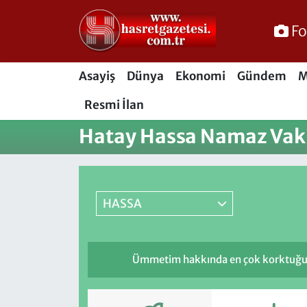
Fo
Osmaniye Nöbetçi Eczaneler
Asayiş
Dünya
Ekonomi
Gündem
M
Osmaniye Hava Durumu
Resmi İlan
Osmaniye Trafik Yoğunluk Haritası
Hatay Hassa Namaz Vaki
Süper Lig Puan Durumu ve Fikstür
Tüm Manşetler
HASSA
Son Dakika Haberleri
Ümmetim hakkında en çok korktuğum ki
Haber Arşivi