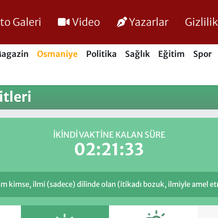
to Galeri
Video
Yazarlar
Gizlil
agazin
Osmaniye
Politika
Sağlık
Eğitim
Spor
tleri
İKINDI VAKTINE KALAN SÜRE
02:21:33
mse, ilmi (sadece) dilinde olan (itikadı bozuk, ilmiyle amel et