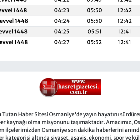
evvel 1448
04:23
05:50
12:42
levvel 1448
04:24
05:50
12:42
levvel 1448
04:25
05:51
12:41
levvel 1448
04:27
05:52
12:41
Tutan Haber Sitesi Osmaniye'de yayın hayatını sürdüren
ber kaynağı olma misyonunu taşımaktadır. Amacımız, Osm
m ilçelerimizden Osmaniye son dakika haberlerini anında 
 kategorisi altında siyaset, asayiş, ekonomi, spor ve kü