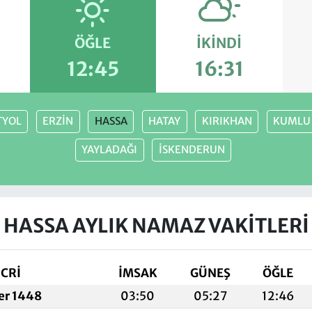
ÖĞLE
İKINDI
12:45
16:31
TYOL
ERZİN
HASSA
HATAY
KIRIKHAN
KUMLU
YAYLADAĞI
İSKENDERUN
HASSA AYLIK NAMAZ VAKITLERI
İCRİ
İMSAK
GÜNEŞ
ÖĞLE
fer 1448
03:50
05:27
12:46