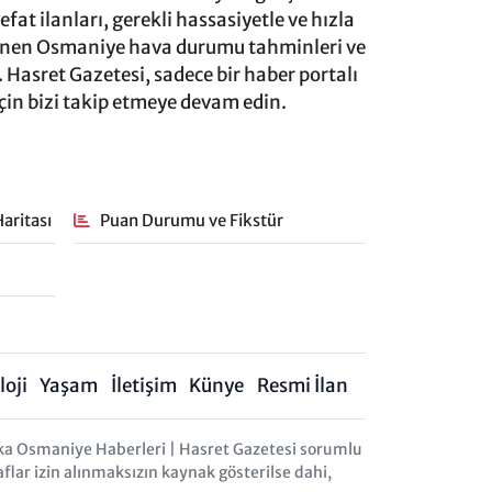
at ilanları, gerekli hassasiyetle ve hızla
lenen Osmaniye hava durumu tahminleri ve
 Hasret Gazetesi, sadece bir haber portalı
için bizi takip etmeye devam edin.
aritası
Puan Durumu ve Fikstür
oji
Yaşam
İletişim
Künye
Resmi İlan
ka Osmaniye Haberleri | Hasret Gazetesi sorumlu
aflar izin alınmaksızın kaynak gösterilse dahi,