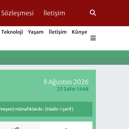
ik Sözleşmesi
İletişim
Teknoloji
Yaşam
İletişim
Künye
8 Ağustos 2026
25 Safer 1448
meyen) münafıklardır. (Hadis-i şerif)