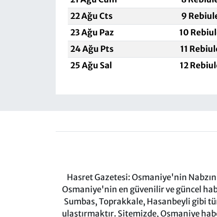
22 Ağu Cts
9 Rebiul
23 Ağu Paz
10 Rebiu
24 Ağu Pts
11 Rebiu
25 Ağu Sal
12 Rebiu
Hasret Gazetesi: Osmaniye'nin Nabzını 
Osmaniye'nin en güvenilir ve güncel ha
Sumbas, Toprakkale, Hasanbeyli gibi tü
ulaştırmaktır. Sitemizde, Osmaniye haber