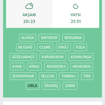
AKŞAM
YATSI
20:23
21:51
ALİAĞA
BAYINDIR
BERGAMA
BEYDAĞ
CEŞME
DİKİLİ
FOÇA
GÜZELBAHÇE
KARABURUN
KEMALPAŞA
KINIK
KİRAZ
MENDERES
MENEMEN
SEFERIHİSAR
SELÇUK
TORBALI
TİRE
URLA
ÖDEMİŞ
İZMİR