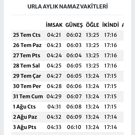
URLA AYLIK NAMAZ VAKITLERI
İMSAK
GÜNEŞ
ÖĞLE
İKINDI
AKŞ
25 Tem Cts
04:21
06:02
13:25
17:16
20:
26 Tem Paz
04:23
06:03
13:25
17:16
20:
27 Tem Pts
04:24
06:04
13:25
17:16
20:
28 Tem Sal
04:25
06:05
13:25
17:16
20:
29 Tem Çar
04:27
06:05
13:24
17:15
20:
30 Tem Per
04:28
06:06
13:24
17:15
20:
31 Tem Cum
04:29
06:07
13:24
17:15
20:
1 Ağu Cts
04:31
06:08
13:24
17:15
20:
2 Ağu Paz
04:32
06:09
13:24
17:14
20:
3 Ağu Pts
04:33
06:10
13:24
17:14
20: