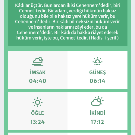
Kâdılar üçtür. Bunlardan ikisi Cehennem'dedir, biri
Cennet'tedir. Bir adam, verdiği hükmün haksız
olduğunu bile bile haksız yere hüküm verir, bu
Cehennem'dedir. Bir kâdı bilmeksizin hüküm verir
ve insanların haklarını zâyi eder, bu da
Cehennem'dedir. Bir kâdı da hakka riâyet ederek
hüküm verir, işte bu, Cennet'tedir. (Hadis-i şerif)
İMSAK
GÜNEŞ
04:40
06:14
ÖĞLE
İKINDI
13:24
17:12