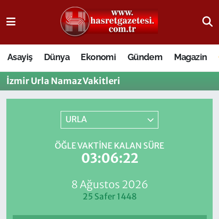
Osmaniye Nöbetçi Eczaneler
Asayiş
Dünya
Ekonomi
Gündem
Magazin
Osmaniye Hava Durumu
İzmir Urla Namaz Vakitleri
Osmaniye Trafik Yoğunluk Haritası
Süper Lig Puan Durumu ve Fikstür
URLA
Tüm Manşetler
ÖĞLE VAKTINE KALAN SÜRE
03:06:22
Son Dakika Haberleri
8 Ağustos 2026
Haber Arşivi
25 Safer 1448