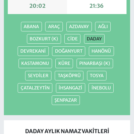
20:02
21:36
ABANA
ARAÇ
AZDAVAY
AĞLI
BOZKURT (K)
CİDE
DADAY
DEVREKANİ
DOĞANYURT
HANÖNÜ
KASTAMONU
KÜRE
PINARBAŞI (K)
SEYDİLER
TAŞKÖPRÜ
TOSYA
ÇATALZEYTİN
İHSANGAZİ
İNEBOLU
ŞENPAZAR
DADAY AYLIK NAMAZ VAKITLERI