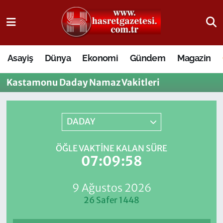
Osmaniye Nöbetçi Eczaneler
Asayiş
Dünya
Ekonomi
Gündem
Magazin
Osmaniye Hava Durumu
Kastamonu Daday Namaz Vakitleri
Osmaniye Trafik Yoğunluk Haritası
Süper Lig Puan Durumu ve Fikstür
DADAY
Tüm Manşetler
ÖĞLE VAKTINE KALAN SÜRE
07:09:58
Son Dakika Haberleri
9 Ağustos 2026
Haber Arşivi
26 Safer 1448