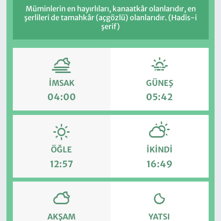
Müminlerin en hayırlıları, kanaatkâr olanlarıdır, en
şerlileri de tamahkâr (açgözlü) olanlarıdır. (Hadis-i
şerif)
İMSAK
GÜNEŞ
04:00
05:42
ÖĞLE
İKINDI
12:57
16:49
AKŞAM
YATSI