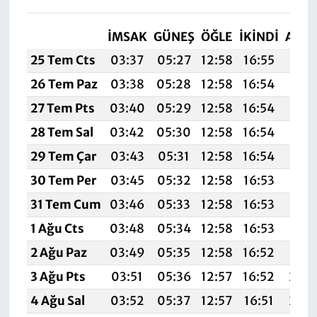
İMSAK
GÜNEŞ
ÖĞLE
İKINDI
AKŞ
25 Tem Cts
03:37
05:27
12:58
16:55
20:
26 Tem Paz
03:38
05:28
12:58
16:54
20:1
27 Tem Pts
03:40
05:29
12:58
16:54
20:1
28 Tem Sal
03:42
05:30
12:58
16:54
20:1
29 Tem Çar
03:43
05:31
12:58
16:54
20:1
30 Tem Per
03:45
05:32
12:58
16:53
20:1
31 Tem Cum
03:46
05:33
12:58
16:53
20:1
1 Ağu Cts
03:48
05:34
12:58
16:53
20:1
2 Ağu Paz
03:49
05:35
12:58
16:52
20:
3 Ağu Pts
03:51
05:36
12:57
16:52
20:
4 Ağu Sal
03:52
05:37
12:57
16:51
20: