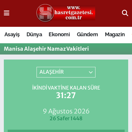
Osmaniye Nöbetçi Eczaneler
Asayiş
Dünya
Ekonomi
Gündem
Magazin
Osmaniye Hava Durumu
Manisa Alaşehir Namaz Vakitleri
Osmaniye Trafik Yoğunluk Haritası
Süper Lig Puan Durumu ve Fikstür
ALAŞEHİR
Tüm Manşetler
İKINDI VAKTINE KALAN SÜRE
31:27
Son Dakika Haberleri
9 Ağustos 2026
Haber Arşivi
26 Safer 1448