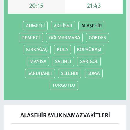
20:15
21:43
AHMETLİ
AKHİSAR
ALAŞEHİR
DEMİRCİ
GÖLMARMARA
GÖRDES
KIRKAĞAÇ
KULA
KÖPRÜBAŞI
MANİSA
SALİHLİ
SARIGÖL
SARUHANLI
SELENDİ
SOMA
TURGUTLU
ALAŞEHİR AYLIK NAMAZ VAKITLERI