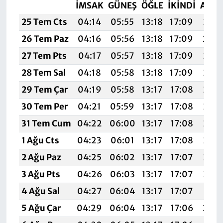
İMSAK
GÜNEŞ
ÖĞLE
İKINDI
AKŞ
25 Tem Cts
04:14
05:55
13:18
17:09
20:3
26 Tem Paz
04:16
05:56
13:18
17:09
20:
27 Tem Pts
04:17
05:57
13:18
17:09
20:2
28 Tem Sal
04:18
05:58
13:18
17:09
20:2
29 Tem Çar
04:19
05:58
13:17
17:08
20:2
30 Tem Per
04:21
05:59
13:17
17:08
20:2
31 Tem Cum
04:22
06:00
13:17
17:08
20:2
1 Ağu Cts
04:23
06:01
13:17
17:08
20:2
2 Ağu Paz
04:25
06:02
13:17
17:07
20:2
3 Ağu Pts
04:26
06:03
13:17
17:07
20:2
4 Ağu Sal
04:27
06:04
13:17
17:07
20:2
5 Ağu Çar
04:29
06:04
13:17
17:06
20: