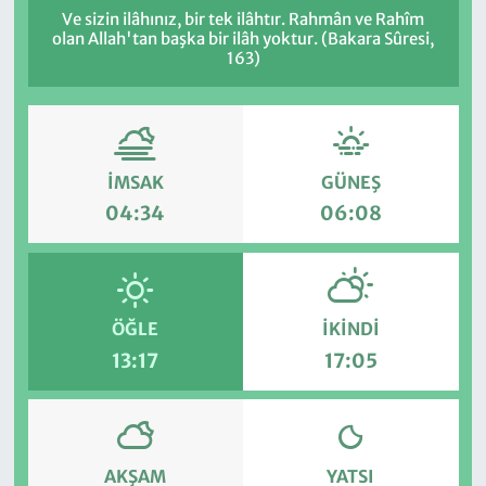
Ve sizin ilâhınız, bir tek ilâhtır. Rahmân ve Rahîm
olan Allah'tan başka bir ilâh yoktur. (Bakara Sûresi,
163)
İMSAK
GÜNEŞ
04:34
06:08
ÖĞLE
İKINDI
13:17
17:05
AKŞAM
YATSI