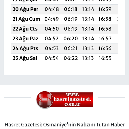
20 Ağu Per
04:48
06:18
13:14
16:59
20:0
21 Ağu Cum
04:49
06:19
13:14
16:58
20:
22 Ağu Cts
04:50
06:19
13:14
16:58
19:5
23 Ağu Paz
04:52
06:20
13:14
16:57
19:5
24 Ağu Pts
04:53
06:21
13:13
16:56
19:5
25 Ağu Sal
04:54
06:22
13:13
16:55
19:5
Hasret Gazetesi: Osmaniye'nin Nabzını Tutan Haber