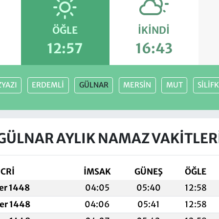
ÖĞLE
İKINDI
12:57
16:43
YAZI
ERDEMLİ
GÜLNAR
MERSİN
MUT
SİLİF
GÜLNAR AYLIK NAMAZ VAKITLER
İCRİ
İMSAK
GÜNEŞ
ÖĞLE
fer 1448
04:05
05:40
12:58
fer 1448
04:06
05:41
12:58