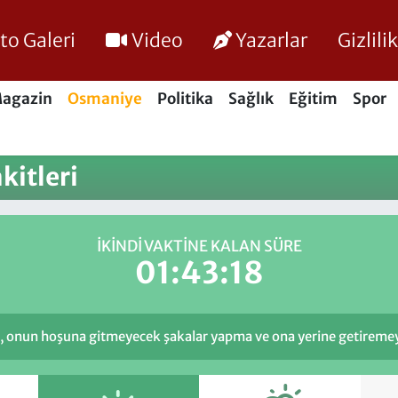
to Galeri
Video
Yazarlar
Gizlil
agazin
Osmaniye
Politika
Sağlık
Eğitim
Spor
kitleri
İKINDI VAKTINE KALAN SÜRE
01:43:18
onun hoşuna gitmeyecek şakalar yapma ve ona yerine getiremeyec