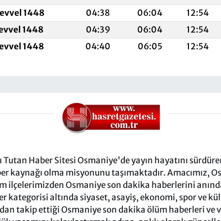
levvel 1448
04:38
06:04
12:54
levvel 1448
04:39
06:04
12:54
levvel 1448
04:40
06:05
12:54
Tutan Haber Sitesi Osmaniye'de yayın hayatını sürdüren
ber kaynağı olma misyonunu taşımaktadır. Amacımız, Osm
m ilçelerimizden Osmaniye son dakika haberlerini anında 
 kategorisi altında siyaset, asayiş, ekonomi, spor ve kü
ndan takip ettiği Osmaniye son dakika ölüm haberleri ve vef