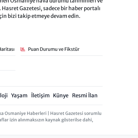
lenen Osmaniye hava durumu tahminleri ve
 Hasret Gazetesi, sadece bir haber portalı
için bizi takip etmeye devam edin.
aritası
Puan Durumu ve Fikstür
oji
Yaşam
İletişim
Künye
Resmi İlan
ka Osmaniye Haberleri | Hasret Gazetesi sorumlu
aflar izin alınmaksızın kaynak gösterilse dahi,