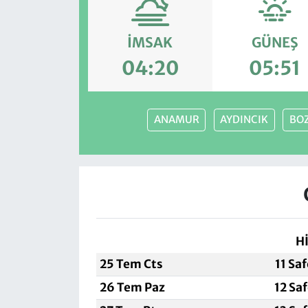
İMSAK
GÜNEŞ
04:20
05:51
ANAMUR
AYDINCIK
BOZ
H
25 Tem Cts
11 Sa
26 Tem Paz
12 Sa