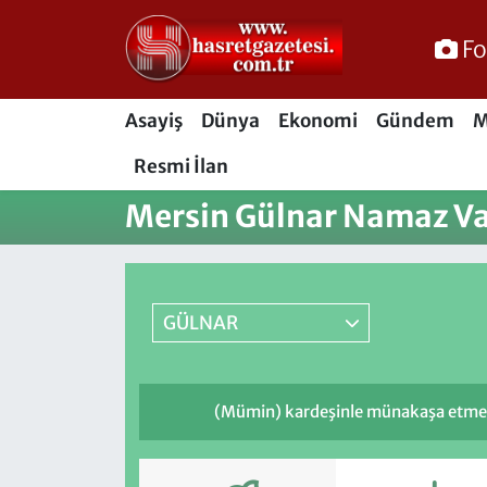
Fo
Osmaniye Nöbetçi Eczaneler
Asayiş
Dünya
Ekonomi
Gündem
M
Osmaniye Hava Durumu
Resmi İlan
Osmaniye Trafik Yoğunluk Haritası
Mersin Gülnar Namaz Va
Süper Lig Puan Durumu ve Fikstür
Tüm Manşetler
GÜLNAR
Son Dakika Haberleri
(Mümin) kardeşinle münakaşa etme, 
Haber Arşivi