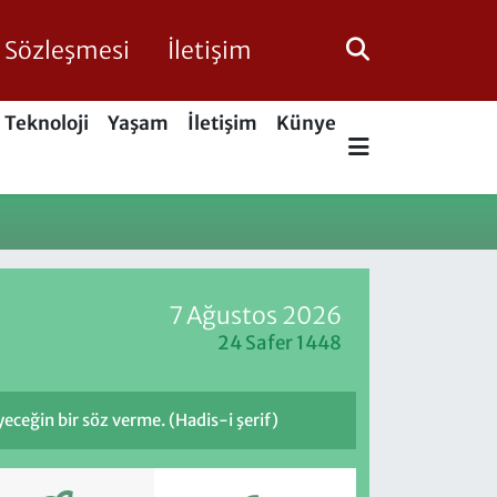
ik Sözleşmesi
İletişim
Teknoloji
Yaşam
İletişim
Künye
7 Ağustos 2026
24 Safer 1448
eğin bir söz verme. (Hadis-i şerif)