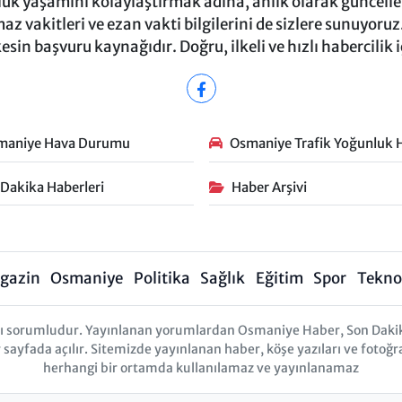
ük yaşamını kolaylaştırmak adına, anlık olarak güncel
 vakitleri ve ezan vakti bilgilerini de sizlere sunuyoruz.
in başvuru kaynağıdır. Doğru, ilkeli ve hızlı habercilik 
maniye Hava Durumu
Osmaniye Trafik Yoğunluk H
 Dakika Haberleri
Haber Arşivi
gazin
Osmaniye
Politika
Sağlık
Eğitim
Spor
Teknol
arı sorumludur. Yayınlanan yorumlardan Osmaniye Haber, Son Daki
r sayfada açılır. Sitemizde yayınlanan haber, köşe yazıları ve fotoğr
herhangi bir ortamda kullanılamaz ve yayınlanamaz