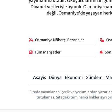
yayınlanmaktadır. Okuyucularımızın günl
Diyanet verileriyle uyumlu Osmaniye namaz
değil, Osmaniye'de yaşayan herkes
Osmaniye Nöbetçi Eczaneler
Os
Tüm Manşetler
Son
Asayiş
Dünya
Ekonomi
Gündem
Ma
Sitede yayınlanan içerik ve yorumlardan yazarl
tutulamaz. Sitedeki tüm harici linkler ayrı bi