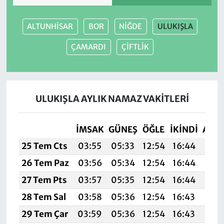
ALTUNHİSAR
BOR
NİĞDE
ULUKIŞLA
ÇAMARDI
ÇİFTLİK
ULUKIŞLA AYLIK NAMAZ VAKITLERI
İMSAK
GÜNEŞ
ÖĞLE
İKINDI
AKŞ
25 Tem Cts
03:55
05:33
12:54
16:44
20:
26 Tem Paz
03:56
05:34
12:54
16:44
20:
27 Tem Pts
03:57
05:35
12:54
16:44
20:
28 Tem Sal
03:58
05:36
12:54
16:43
20:
29 Tem Çar
03:59
05:36
12:54
16:43
20: