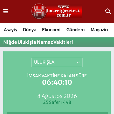
Osmaniye Nöbetçi Eczaneler
Asayiş
Dünya
Ekonomi
Gündem
Magazin
Osmaniye Hava Durumu
Niğde Ulukişla Namaz Vakitleri
Osmaniye Trafik Yoğunluk Haritası
Süper Lig Puan Durumu ve Fikstür
ULUKIŞLA
Tüm Manşetler
İMSAK VAKTINE KALAN SÜRE
06:40:10
Son Dakika Haberleri
8 Ağustos 2026
Haber Arşivi
25 Safer 1448