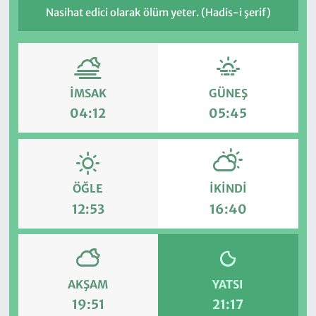
Nasihat edici olarak ölüm yeter. (Hadis-i şerif)
İMSAK
GÜNEŞ
04:12
05:45
ÖĞLE
İKINDI
12:53
16:40
AKŞAM
YATSI
19:51
21:17