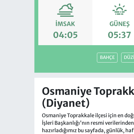
İMSAK
GÜNEŞ
04:05
05:37
BAHÇE
DÜZ
Osmaniye Toprakka
(Diyanet)
Osmaniye Toprakkale ilçesi için en doğ
İşleri Başkanlığı'nın resmi verilerinde
hazırladığımız bu sayfada, günlük, haf