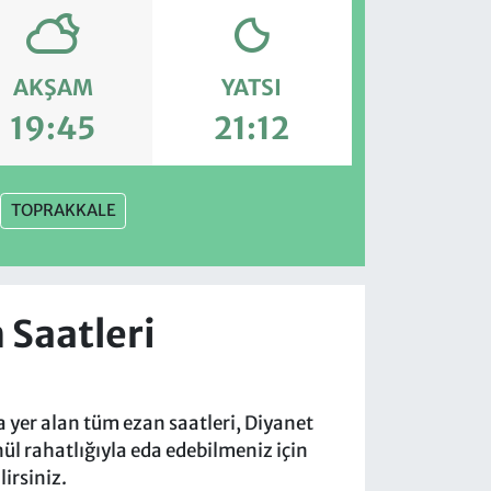
AKŞAM
YATSI
19:45
21:12
TOPRAKKALE
 Saatleri
a yer alan tüm ezan saatleri, Diyanet
nül rahatlığıyla eda edebilmeniz için
irsiniz.