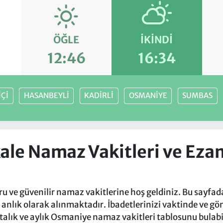
ÖĞLE
İKINDI
12:46
16:34
İÇİ
HASANBEYLİ
KADİRLİ
OSMANİYE
SUMBAS
le Namaz Vakitleri ve Ezan
ru ve güvenilir namaz vakitlerine hoş geldiniz. Bu sayfad
n anlık olarak alınmaktadır. İbadetlerinizi vaktinde ve gö
talık ve aylık Osmaniye namaz vakitleri tablosunu bulabil