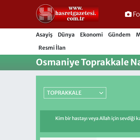
Fo
Osmaniye Nöbetçi Eczaneler
Asayiş
Dünya
Ekonomi
Gündem
M
Osmaniye Hava Durumu
Resmi İlan
Osmaniye Trafik Yoğunluk Haritası
Osmaniye Toprakkale Na
Süper Lig Puan Durumu ve Fikstür
Tüm Manşetler
TOPRAKKALE
Son Dakika Haberleri
Kim bir hastayı veya Allah için sevdiği k
Haber Arşivi