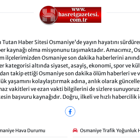
Tutan Haber Sitesi Osmaniye'de yayın hayatını sürdüren
ber kaynağı olma misyonunu taşımaktadır. Amacımız, Osm
m ilçelerimizden Osmaniye son dakika haberlerini anında 
 kategorisi altında siyaset, asayiş, ekonomi, spor ve kü
ndan takip ettiği Osmaniye son dakika ölüm haberleri ve vef
ük yaşamını kolaylaştırmak adına, anlık olarak güncel
 vakitleri ve ezan vakti bilgilerini de sizlere sunuyoruz.
in başvuru kaynağıdır. Doğru, ilkeli ve hızlı habercilik 
maniye Hava Durumu
Osmaniye Trafik Yoğunluk H