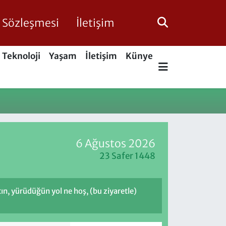
ik Sözleşmesi
İletişim
Teknoloji
Yaşam
İletişim
Künye
6 Ağustos 2026
23 Safer 1448
ptın, yürüdüğün yol ne hoş, (bu ziyaretle)