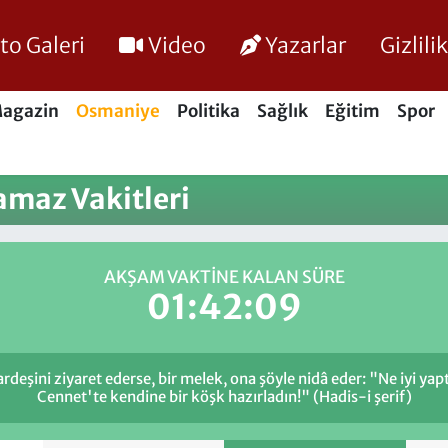
to Galeri
Video
Yazarlar
Gizlil
agazin
Osmaniye
Politika
Sağlık
Eğitim
Spor
maz Vakitleri
AKŞAM VAKTINE KALAN SÜRE
01:42:08
ardeşini ziyaret ederse, bir melek, ona şöyle nidâ eder: "Ne iyi ya
Cennet'te kendine bir köşk hazırladın!" (Hadis-i şerif)