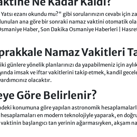
aktine Ne Kadar Kaldı?
atsı ezanı okundu mu?" gibi sorularınızın cevabı için 
bulunulan ana göre bir sonraki namaz vaktini otomatik ola
 Osmaniye Haber, Son Dakika Osmaniye Haberleri | Hasret
prakkale Namaz Vakitleri T
iki günlere yönelik planlarınızı da yapabilmeniz için ayl
yında imsak ve iftar vakitlerini takip etmek, kandil gece
yardımcınız olacaktır.
ye Göre Belirlenir?
ndeki konumuna göre yapılan astronomik hesaplamalarla b
ssas hesaplamaları en modern teknolojiyle yaparak, en doğ
vaktinin başlangıcı tan yerinin ağarmasıyken, akşam na