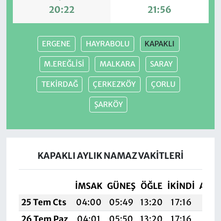
20:22
21:56
ERGENE
HAYRABOLU
KAPAKLI
M.EREĞLİSİ
MALKARA
SARAY
TEKİRDAĞ
ÇERKEZKÖY
ÇORLU
ŞARKÖY
KAPAKLI AYLIK NAMAZ VAKITLERI
İMSAK
GÜNEŞ
ÖĞLE
İKINDI
AKŞ
25 Tem Cts
04:00
05:49
13:20
17:16
20:
26 Tem Paz
04:01
05:50
13:20
17:16
20: