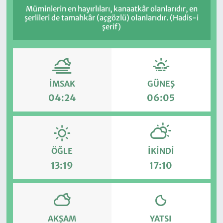
Müminlerin en hayırlıları, kanaatkâr olanlarıdır, en
şerlileri de tamahkâr (açgözlü) olanlarıdır. (Hadis-i
şerif)
İMSAK
GÜNEŞ
04:24
06:05
ÖĞLE
İKINDI
13:19
17:10
AKŞAM
YATSI