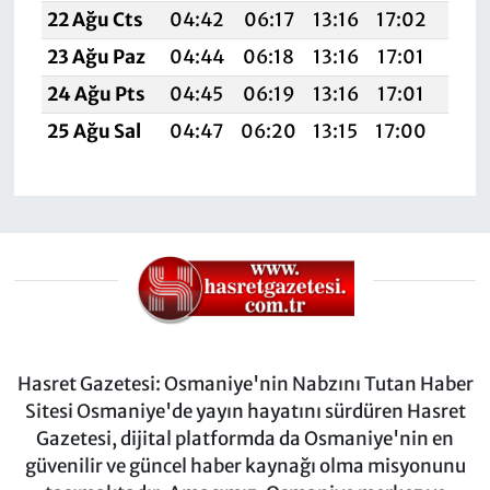
22 Ağu Cts
04:42
06:17
13:16
17:02
20:
23 Ağu Paz
04:44
06:18
13:16
17:01
20:
24 Ağu Pts
04:45
06:19
13:16
17:01
20:
25 Ağu Sal
04:47
06:20
13:15
17:00
20:
Hasret Gazetesi: Osmaniye'nin Nabzını Tutan Haber
Sitesi Osmaniye'de yayın hayatını sürdüren Hasret
Gazetesi, dijital platformda da Osmaniye'nin en
güvenilir ve güncel haber kaynağı olma misyonunu