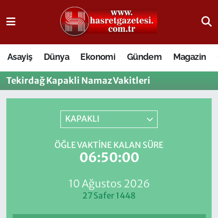
Osmaniye Nöbetçi Eczaneler
Asayiş
Dünya
Ekonomi
Gündem
Magazin
Osmaniye Hava Durumu
Tekirdağ Kapakli Namaz Vakitleri
Osmaniye Trafik Yoğunluk Haritası
Süper Lig Puan Durumu ve Fikstür
KAPAKLI
Tüm Manşetler
ÖĞLE VAKTINE KALAN SÜRE
06:50:00
Son Dakika Haberleri
10 Ağustos 2026
Haber Arşivi
27 Safer 1448