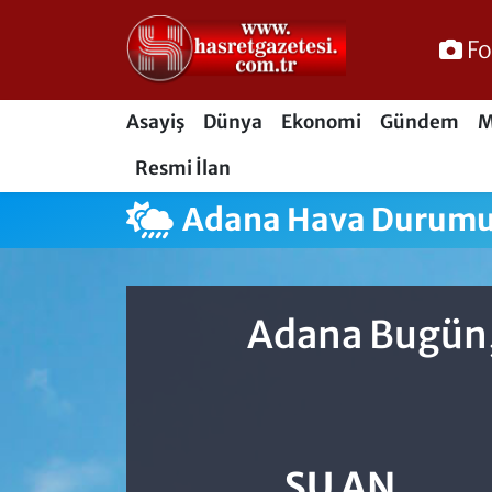
Fo
Osmaniye Nöbetçi Eczaneler
Asayiş
Dünya
Ekonomi
Gündem
M
Osmaniye Hava Durumu
Resmi İlan
Osmaniye Trafik Yoğunluk Haritası
Adana Hava Durum
Süper Lig Puan Durumu ve Fikstür
Tüm Manşetler
Adana Bugün,
Son Dakika Haberleri
Haber Arşivi
ŞU AN