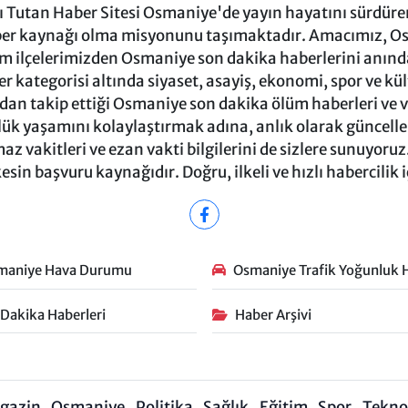
Tutan Haber Sitesi Osmaniye'de yayın hayatını sürdüren
ber kaynağı olma misyonunu taşımaktadır. Amacımız, Osm
m ilçelerimizden Osmaniye son dakika haberlerini anında 
 kategorisi altında siyaset, asayiş, ekonomi, spor ve kü
ndan takip ettiği Osmaniye son dakika ölüm haberleri ve vef
ük yaşamını kolaylaştırmak adına, anlık olarak güncel
 vakitleri ve ezan vakti bilgilerini de sizlere sunuyoruz.
in başvuru kaynağıdır. Doğru, ilkeli ve hızlı habercilik 
maniye Hava Durumu
Osmaniye Trafik Yoğunluk H
 Dakika Haberleri
Haber Arşivi
gazin
Osmaniye
Politika
Sağlık
Eğitim
Spor
Teknol