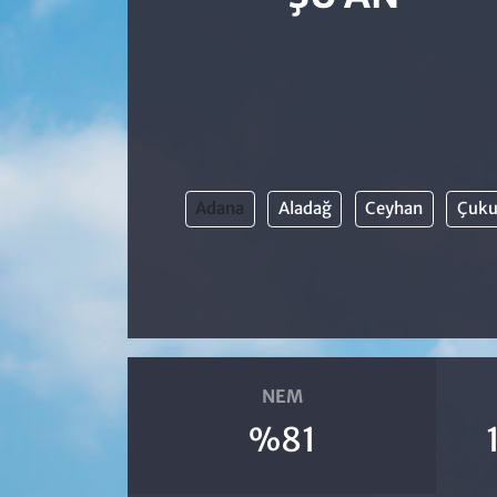
Adana
Aladağ
Ceyhan
Çuku
NEM
%81