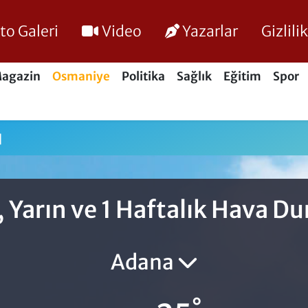
to Galeri
Video
Yazarlar
Gizlil
agazin
Osmaniye
Politika
Sağlık
Eğitim
Spor
u
 Yarın ve 1 Haftalık Hava D
Adana
°