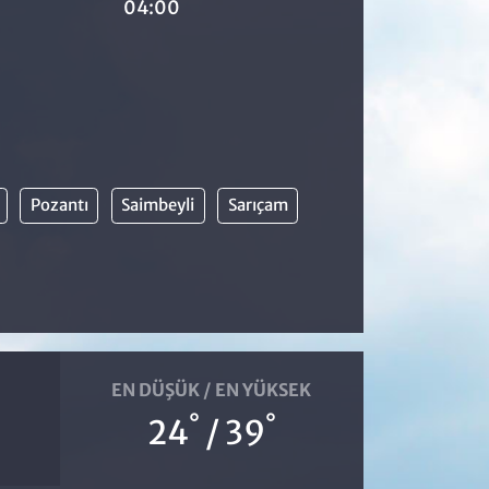
04:00
Pozantı
Saimbeyli
Sarıçam
EN DÜŞÜK / EN YÜKSEK
°
°
24
/ 39