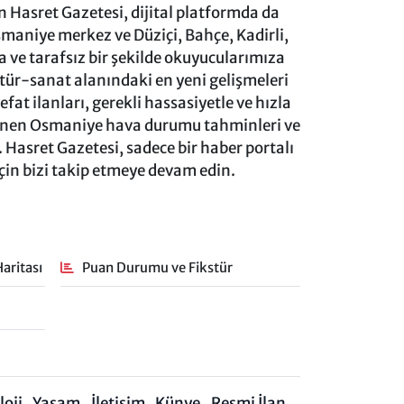
 Hasret Gazetesi, dijital platformda da
aniye merkez ve Düziçi, Bahçe, Kadirli,
ve tarafsız bir şekilde okuyucularımıza
ltür-sanat alanındaki en yeni gelişmeleri
at ilanları, gerekli hassasiyetle ve hızla
lenen Osmaniye hava durumu tahminleri ve
 Hasret Gazetesi, sadece bir haber portalı
için bizi takip etmeye devam edin.
aritası
Puan Durumu ve Fikstür
oji
Yaşam
İletişim
Künye
Resmi İlan