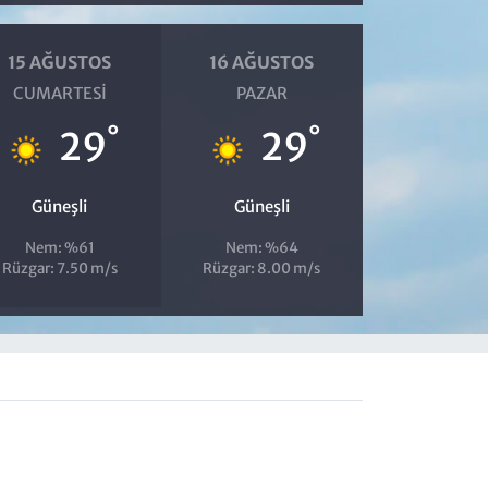
15 AĞUSTOS
16 AĞUSTOS
CUMARTESI
PAZAR
°
°
29
29
Güneşli
Güneşli
Nem: %61
Nem: %64
Rüzgar: 7.50 m/s
Rüzgar: 8.00 m/s