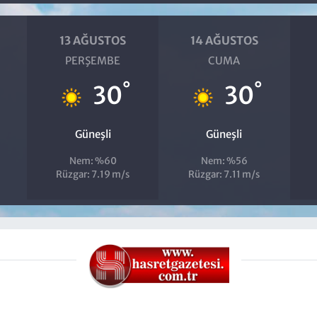
13 AĞUSTOS
14 AĞUSTOS
PERŞEMBE
CUMA
°
°
30
30
Güneşli
Güneşli
Nem: %60
Nem: %56
Rüzgar: 7.19 m/s
Rüzgar: 7.11 m/s