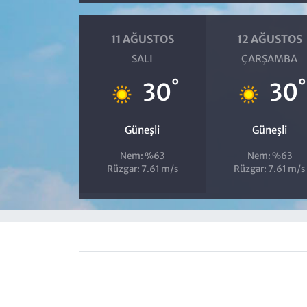
11 AĞUSTOS
12 AĞUSTOS
SALI
ÇARŞAMBA
°
°
30
30
Güneşli
Güneşli
Nem: %63
Nem: %63
Rüzgar: 7.61 m/s
Rüzgar: 7.61 m/s