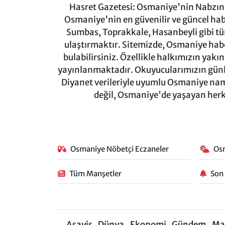
Hasret Gazetesi: Osmaniye'nin Nabzını 
Osmaniye'nin en güvenilir ve güncel ha
Sumbas, Toprakkale, Hasanbeyli gibi tü
ulaştırmaktır. Sitemizde, Osmaniye haber
bulabilirsiniz. Özellikle halkımızın yakı
yayınlanmaktadır. Okuyucularımızın günl
Diyanet verileriyle uyumlu Osmaniye namaz
değil, Osmaniye'de yaşayan herkes
Osmaniye Nöbetçi Eczaneler
Os
Tüm Manşetler
Son
Asayiş
Dünya
Ekonomi
Gündem
Ma