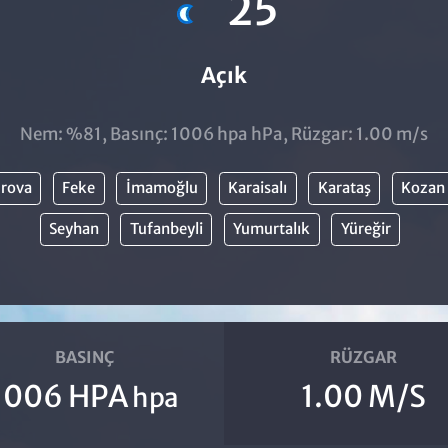
25
Açık
Nem: %81, Basınç: 1006 hpa hPa, Rüzgar: 1.00 m/s
rova
Feke
İmamoğlu
Karaisalı
Karataş
Kozan
Seyhan
Tufanbeyli
Yumurtalık
Yüreğir
BASINÇ
RÜZGAR
1006 HPA
1.00 M/S
hpa