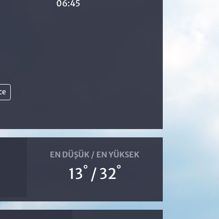
06:45
ce
EN DÜŞÜK / EN YÜKSEK
°
°
13
/ 32