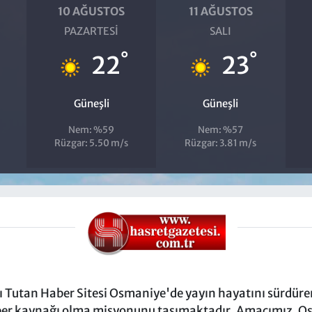
10 AĞUSTOS
11 AĞUSTOS
PAZARTESI
SALI
°
°
22
23
Güneşli
Güneşli
Nem: %59
Nem: %57
Rüzgar: 5.50 m/s
Rüzgar: 3.81 m/s
Tutan Haber Sitesi Osmaniye'de yayın hayatını sürdüren
ber kaynağı olma misyonunu taşımaktadır. Amacımız, Osm