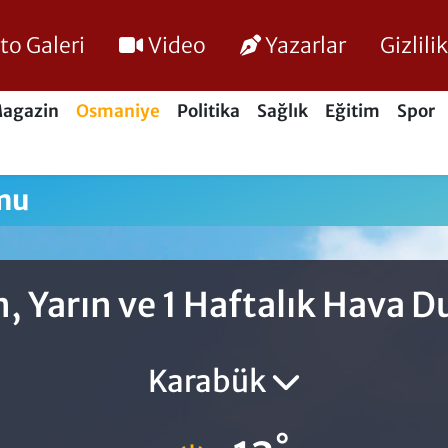
to Galeri
Video
Yazarlar
Gizlil
agazin
Osmaniye
Politika
Sağlık
Eğitim
Spor
mu
, Yarın ve 1 Haftalık Hava 
Karabük
°