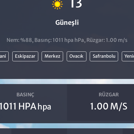
13
Güneşli
Nem: %88, Basınç: 1011 hpa hPa, Rüzgar: 1.00 m/s
ani
Eskipazar
Merkez
Ovacık
Safranbolu
Yeni
BASINÇ
RÜZGAR
1011 HPA
1.00 M/S
hpa