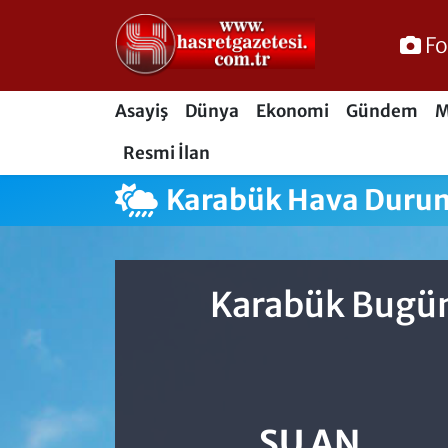
Fo
Osmaniye Nöbetçi Eczaneler
Asayiş
Dünya
Ekonomi
Gündem
M
Osmaniye Hava Durumu
Resmi İlan
Osmaniye Trafik Yoğunluk Haritası
Karabük Hava Duru
Süper Lig Puan Durumu ve Fikstür
Tüm Manşetler
Karabük Bugün
Son Dakika Haberleri
Haber Arşivi
ŞU AN