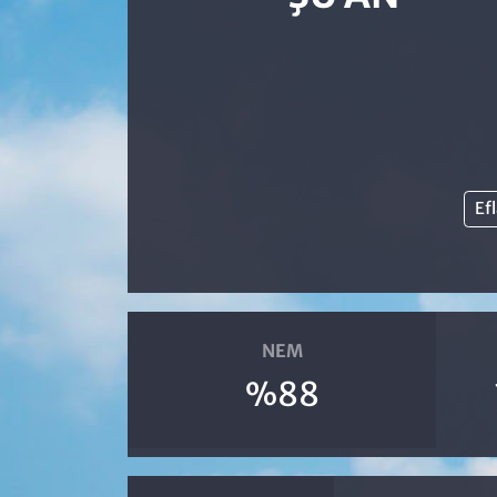
Efl
NEM
%88