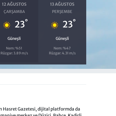
12 AĞUSTOS
13 AĞUSTOS
ÇARŞAMBA
PERŞEMBE
°
°
23
23
Güneşli
Güneşli
Nem: %51
Nem: %47
Rüzgar: 3.89 m/s
Rüzgar: 4.31 m/s
 Hasret Gazetesi, dijital platformda da
aniye merkez ve Düziçi, Bahçe, Kadirli,