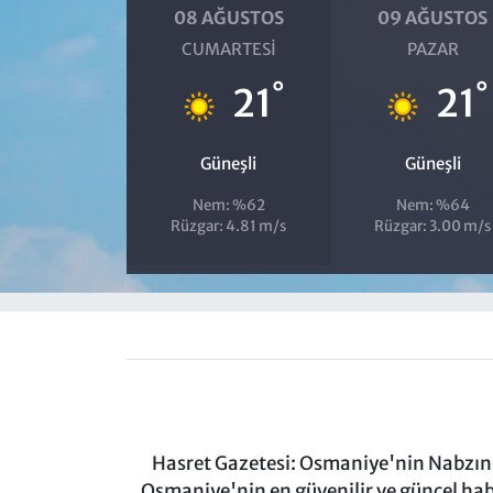
08 AĞUSTOS
09 AĞUSTOS
CUMARTESI
PAZAR
°
°
21
21
Güneşli
Güneşli
Nem: %62
Nem: %64
Rüzgar: 4.81 m/s
Rüzgar: 3.00 m/s
Hasret Gazetesi: Osmaniye'nin Nabzını 
Osmaniye'nin en güvenilir ve güncel ha