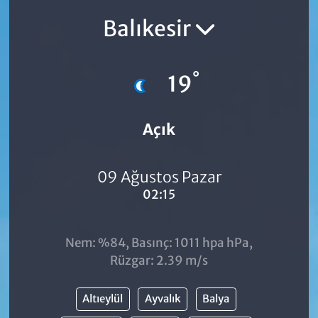
Balıkesir
°
19
Açık
09 Ağustos Pazar
02:15
Nem: %84, Basınç: 1011 hpa hPa,
Rüzgar: 2.39 m/s
Altıeylül
Ayvalık
Balya