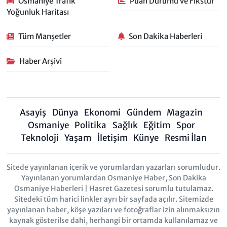
Osmaniye Trafik
Puan Durumu ve Fikstür
Yoğunluk Haritası
Tüm Manşetler
Son Dakika Haberleri
Haber Arşivi
Asayiş
Dünya
Ekonomi
Gündem
Magazin
Osmaniye
Politika
Sağlık
Eğitim
Spor
Teknoloji
Yaşam
İletişim
Künye
Resmi İlan
Sitede yayınlanan içerik ve yorumlardan yazarları sorumludur.
Yayınlanan yorumlardan Osmaniye Haber, Son Dakika
Osmaniye Haberleri | Hasret Gazetesi sorumlu tutulamaz.
Sitedeki tüm harici linkler ayrı bir sayfada açılır. Sitemizde
yayınlanan haber, köşe yazıları ve fotoğraflar izin alınmaksızın
kaynak gösterilse dahi, herhangi bir ortamda kullanılamaz ve