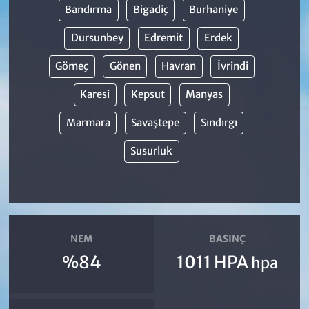
Bandırma
Bigadiç
Burhaniye
Dursunbey
Edremit
Erdek
Gömeç
Gönen
Havran
İvrindi
Karesi
Kepsut
Manyas
Marmara
Savaştepe
Sındırgı
Susurluk
NEM
BASINÇ
%84
1011 HPA
hpa