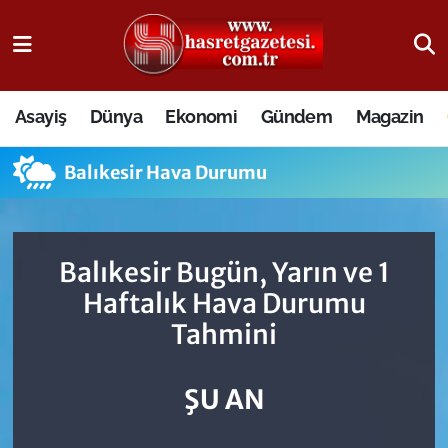
Osmaniye Nöbetçi Eczaneler
Asayiş
Dünya
Ekonomi
Gündem
Magazin
Osmaniye Hava Durumu
Balıkesir Hava Durumu
Osmaniye Trafik Yoğunluk Haritası
Süper Lig Puan Durumu ve Fikstür
Balıkesir Bugün, Yarın ve 1
Tüm Manşetler
Haftalık Hava Durumu
Tahmini
Son Dakika Haberleri
Haber Arşivi
ŞU AN