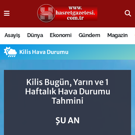
Osmaniye Nöbetçi Eczaneler
Asayiş
Dünya
Ekonomi
Gündem
Magazin
Osmaniye Hava Durumu
Kilis Hava Durumu
Osmaniye Trafik Yoğunluk Haritası
Süper Lig Puan Durumu ve Fikstür
Kilis Bugün, Yarın ve 1
Tüm Manşetler
Haftalık Hava Durumu
Tahmini
Son Dakika Haberleri
Haber Arşivi
ŞU AN