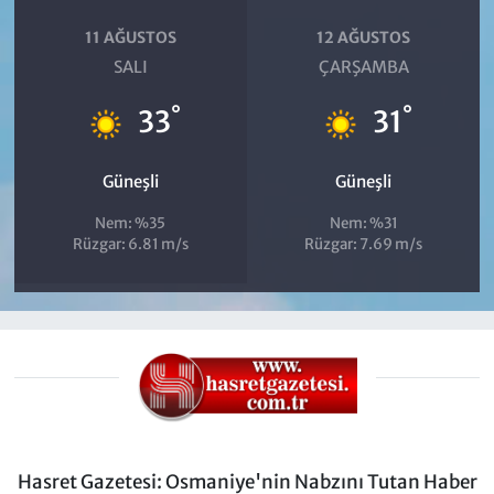
11 AĞUSTOS
12 AĞUSTOS
SALI
ÇARŞAMBA
°
°
33
31
Güneşli
Güneşli
Nem: %35
Nem: %31
Rüzgar: 6.81 m/s
Rüzgar: 7.69 m/s
Hasret Gazetesi: Osmaniye'nin Nabzını Tutan Haber