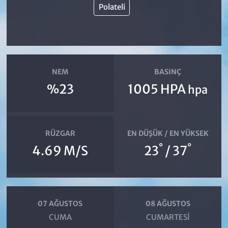
Polateli
NEM
BASINÇ
%23
1005 HPA
hpa
RÜZGAR
EN DÜŞÜK / EN YÜKSEK
°
°
4.69 M/S
23
/ 37
07 AĞUSTOS
08 AĞUSTOS
CUMA
CUMARTESI