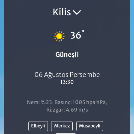
Kilis
°
36
Güneşli
06 Ağustos Perşembe
13:30
Nem: %23, Basınç: 1005 hpa hPa,
Rüzgar: 4.69 m/s
Elbeyli
Merkez
Musabeyli