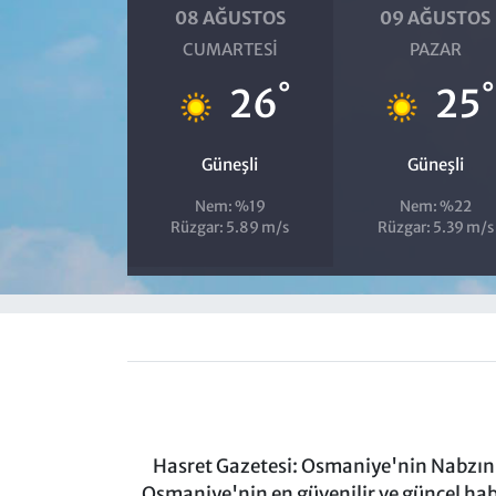
08 AĞUSTOS
09 AĞUSTOS
CUMARTESI
PAZAR
°
°
26
25
Güneşli
Güneşli
Nem: %19
Nem: %22
Rüzgar: 5.89 m/s
Rüzgar: 5.39 m/s
Hasret Gazetesi: Osmaniye'nin Nabzını 
Osmaniye'nin en güvenilir ve güncel ha