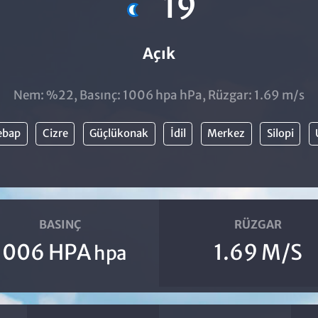
19
Açık
Nem: %22, Basınç: 1006 hpa hPa, Rüzgar: 1.69 m/s
ebap
Cizre
Güçlükonak
İdil
Merkez
Silopi
BASINÇ
RÜZGAR
1006 HPA
1.69 M/S
hpa