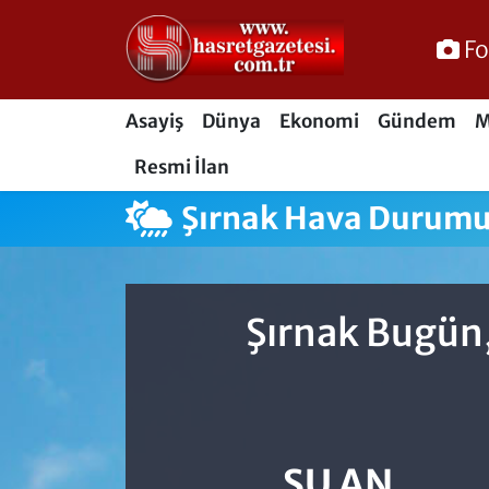
Fo
Osmaniye Nöbetçi Eczaneler
Asayiş
Dünya
Ekonomi
Gündem
M
Osmaniye Hava Durumu
Resmi İlan
Osmaniye Trafik Yoğunluk Haritası
Şırnak Hava Durum
Süper Lig Puan Durumu ve Fikstür
Tüm Manşetler
Şırnak Bugün,
Son Dakika Haberleri
Haber Arşivi
ŞU AN