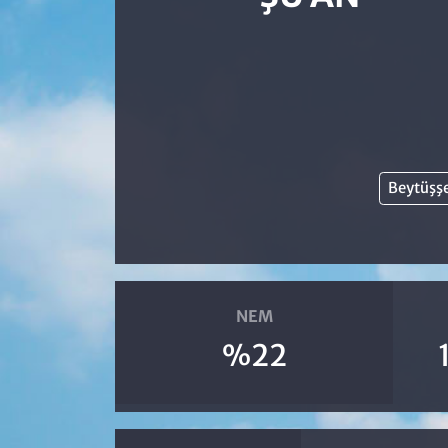
Beytüşş
NEM
%22