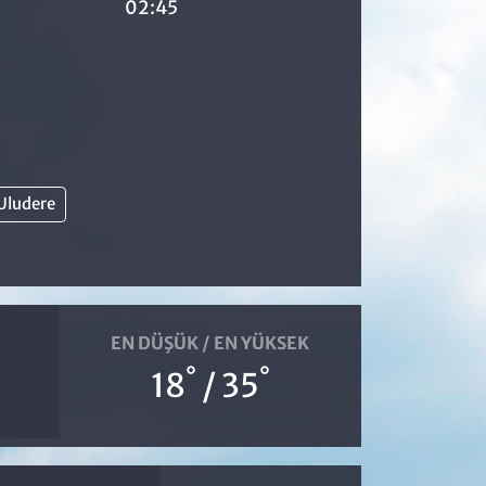
02:45
Uludere
EN DÜŞÜK / EN YÜKSEK
°
°
18
/ 35