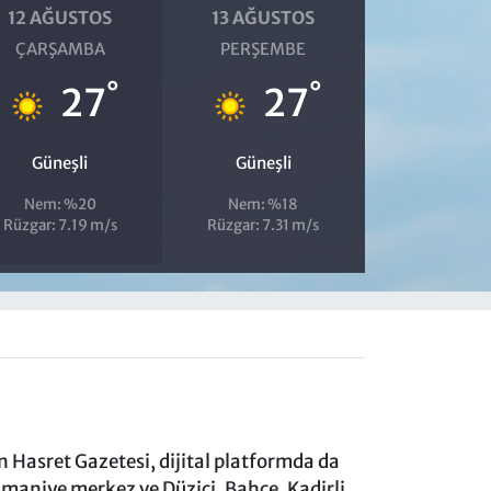
12 AĞUSTOS
13 AĞUSTOS
ÇARŞAMBA
PERŞEMBE
°
°
27
27
Güneşli
Güneşli
Nem: %20
Nem: %18
Rüzgar: 7.19 m/s
Rüzgar: 7.31 m/s
 Hasret Gazetesi, dijital platformda da
aniye merkez ve Düziçi, Bahçe, Kadirli,