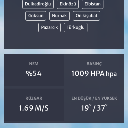
Dulkadiroğlu
Ekinözü
Elbistan
Göksun
Nurhak
Onikişubat
Pazarcık
Türkoğlu
NEM
BASINÇ
%54
1009 HPA
hpa
RÜZGAR
EN DÜŞÜK / EN YÜKSEK
°
°
1.69 M/S
19
/ 37