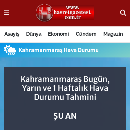
Osmaniye Nöbetçi Eczaneler
Asayiş
Dünya
Ekonomi
Gündem
Magazin
Osmaniye Hava Durumu
Kahramanmaraş Hava Durumu
Osmaniye Trafik Yoğunluk Haritası
Süper Lig Puan Durumu ve Fikstür
Kahramanmaraş Bugün,
Tüm Manşetler
Yarın ve 1 Haftalık Hava
Durumu Tahmini
Son Dakika Haberleri
Haber Arşivi
ŞU AN