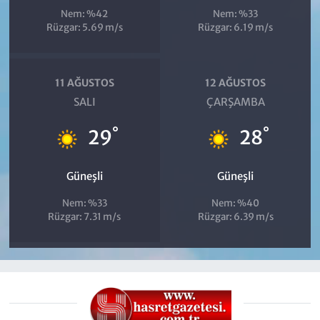
Nem: %42
Nem: %33
Rüzgar: 5.69 m/s
Rüzgar: 6.19 m/s
11 AĞUSTOS
12 AĞUSTOS
SALI
ÇARŞAMBA
°
°
29
28
Güneşli
Güneşli
Nem: %33
Nem: %40
Rüzgar: 7.31 m/s
Rüzgar: 6.39 m/s