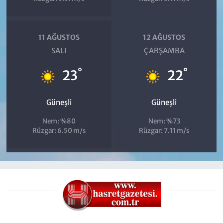
11 AĞUSTOS
12 AĞUSTOS
SALI
ÇARŞAMBA
°
°
23
22
Güneşli
Güneşli
Nem: %80
Nem: %73
Rüzgar: 6.50 m/s
Rüzgar: 7.11 m/s