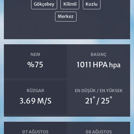
Gökçebey
Kilimli
Kozlu
Merkez
NEM
BASINÇ
%75
1011 HPA
hpa
RÜZGAR
EN DÜŞÜK / EN YÜKSEK
°
°
3.69 M/S
21
/ 25
07 AĞUSTOS
08 AĞUSTOS