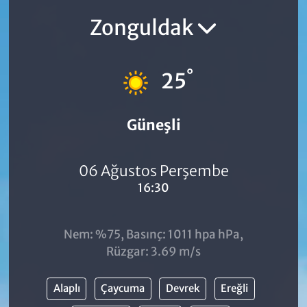
Zonguldak
°
25
Güneşli
06 Ağustos Perşembe
16:30
Nem: %75, Basınç: 1011 hpa hPa,
Rüzgar: 3.69 m/s
Alaplı
Çaycuma
Devrek
Ereğli