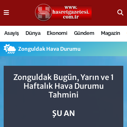
Osmaniye Nöbetçi Eczaneler
Asayiş
Dünya
Ekonomi
Gündem
Magazin
Osmaniye Hava Durumu
Zonguldak Hava Durumu
Osmaniye Trafik Yoğunluk Haritası
Süper Lig Puan Durumu ve Fikstür
Zonguldak Bugün, Yarın ve 1
Tüm Manşetler
Haftalık Hava Durumu
Tahmini
Son Dakika Haberleri
Haber Arşivi
ŞU AN