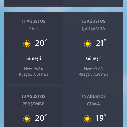
11 AĞUSTOS
12 AĞUSTOS
SALI
ÇARŞAMBA
°
°
20
21
Güneşli
Güneşli
Nem: %64
Nem: %63
Rüzgar: 7.61 m/s
Rüzgar: 7.39 m/s
13 AĞUSTOS
14 AĞUSTOS
PERŞEMBE
CUMA
°
°
20
19