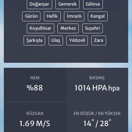
Doğanşar
Gemerek
Gölova
Gürün
Hafik
İmranlı
Kangal
Koyulhisar
Merkez
Suşehri
Şarkışla
Ulaş
Yıldızeli
Zara
NEM
BASINÇ
%88
1014 HPA
hpa
RÜZGAR
EN DÜŞÜK / EN YÜKSEK
°
°
1.69 M/S
14
/ 28