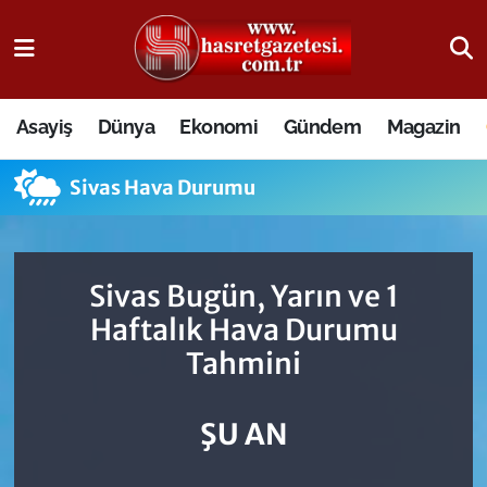
Osmaniye Nöbetçi Eczaneler
Asayiş
Dünya
Ekonomi
Gündem
Magazin
Osmaniye Hava Durumu
Sivas Hava Durumu
Osmaniye Trafik Yoğunluk Haritası
Süper Lig Puan Durumu ve Fikstür
Sivas Bugün, Yarın ve 1
Tüm Manşetler
Haftalık Hava Durumu
Tahmini
Son Dakika Haberleri
Haber Arşivi
ŞU AN