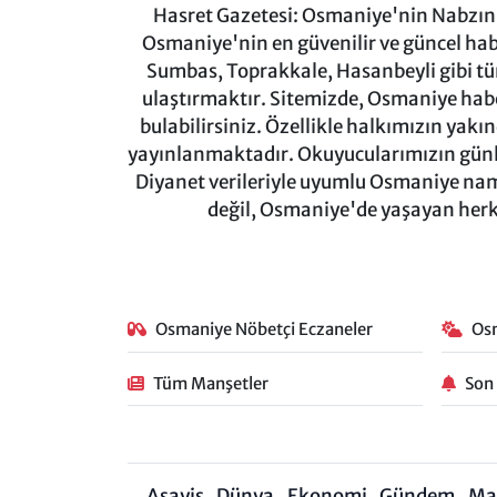
Hasret Gazetesi: Osmaniye'nin Nabzını 
Osmaniye'nin en güvenilir ve güncel ha
Sumbas, Toprakkale, Hasanbeyli gibi tü
ulaştırmaktır. Sitemizde, Osmaniye haber
bulabilirsiniz. Özellikle halkımızın yakı
yayınlanmaktadır. Okuyucularımızın günl
Diyanet verileriyle uyumlu Osmaniye namaz
değil, Osmaniye'de yaşayan herkes
Osmaniye Nöbetçi Eczaneler
Os
Tüm Manşetler
Son
Asayiş
Dünya
Ekonomi
Gündem
Ma