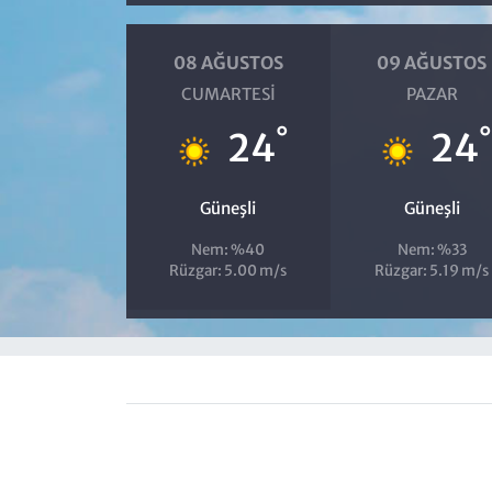
08 AĞUSTOS
09 AĞUSTOS
CUMARTESI
PAZAR
°
24
24
Güneşli
Güneşli
Nem: %40
Nem: %33
Rüzgar: 5.00 m/s
Rüzgar: 5.19 m/s