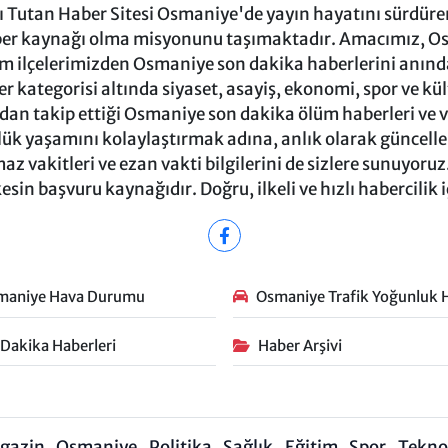
Tutan Haber Sitesi Osmaniye'de yayın hayatını sürdüren
ber kaynağı olma misyonunu taşımaktadır. Amacımız, Osm
m ilçelerimizden Osmaniye son dakika haberlerini anında 
 kategorisi altında siyaset, asayiş, ekonomi, spor ve kü
ndan takip ettiği Osmaniye son dakika ölüm haberleri ve vef
ük yaşamını kolaylaştırmak adına, anlık olarak güncel
 vakitleri ve ezan vakti bilgilerini de sizlere sunuyoruz.
in başvuru kaynağıdır. Doğru, ilkeli ve hızlı habercilik 
maniye Hava Durumu
Osmaniye Trafik Yoğunluk H
 Dakika Haberleri
Haber Arşivi
gazin
Osmaniye
Politika
Sağlık
Eğitim
Spor
Teknol