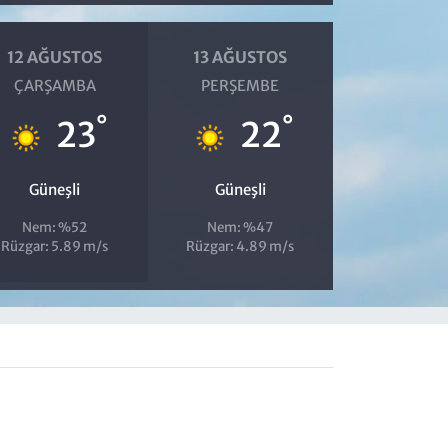
12 AĞUSTOS
13 AĞUSTOS
ÇARŞAMBA
PERŞEMBE
°
°
23
22
Güneşli
Güneşli
Nem: %52
Nem: %47
Rüzgar: 5.89 m/s
Rüzgar: 4.89 m/s