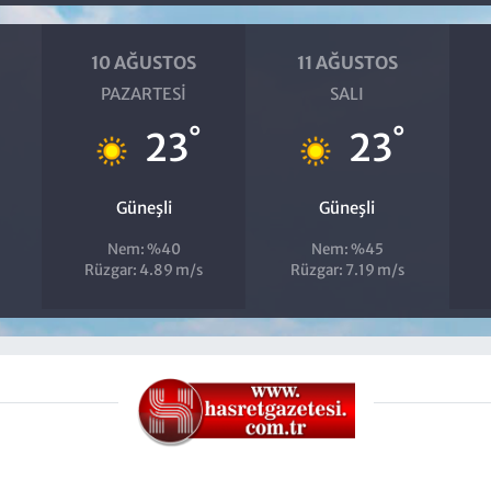
10 AĞUSTOS
11 AĞUSTOS
PAZARTESI
SALI
°
°
°
23
23
Güneşli
Güneşli
Nem: %40
Nem: %45
Rüzgar: 4.89 m/s
Rüzgar: 7.19 m/s