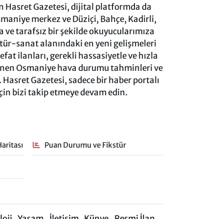
 Hasret Gazetesi, dijital platformda da
aniye merkez ve Düziçi, Bahçe, Kadirli,
ve tarafsız bir şekilde okuyucularımıza
ltür-sanat alanındaki en yeni gelişmeleri
at ilanları, gerekli hassasiyetle ve hızla
lenen Osmaniye hava durumu tahminleri ve
 Hasret Gazetesi, sadece bir haber portalı
için bizi takip etmeye devam edin.
aritası
Puan Durumu ve Fikstür
oji
Yaşam
İletişim
Künye
Resmi İlan