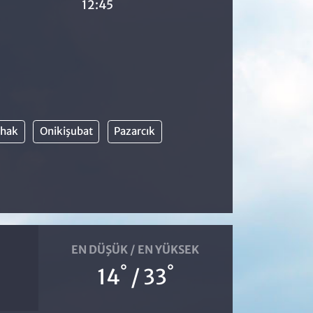
12:45
hak
Onikişubat
Pazarcık
EN DÜŞÜK / EN YÜKSEK
°
°
14
/ 33