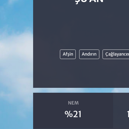
Afşin
Andırın
Çağlayancer
NEM
%21