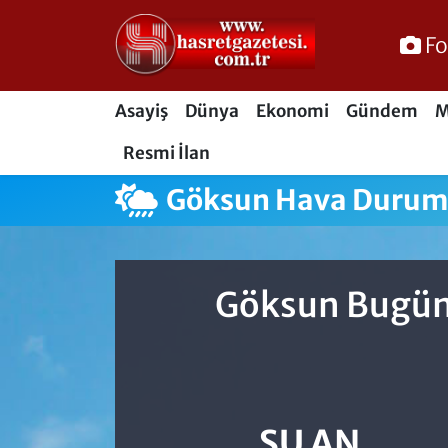
Fo
Osmaniye Nöbetçi Eczaneler
Asayiş
Dünya
Ekonomi
Gündem
M
Osmaniye Hava Durumu
Resmi İlan
Osmaniye Trafik Yoğunluk Haritası
Göksun Hava Duru
Süper Lig Puan Durumu ve Fikstür
Tüm Manşetler
Göksun Bugün,
Son Dakika Haberleri
Haber Arşivi
ŞU AN