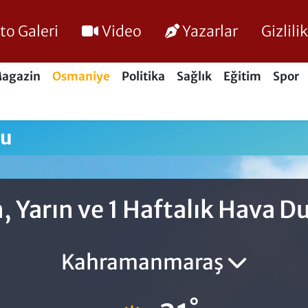
to Galeri
Video
Yazarlar
Gizlil
agazin
Osmaniye
Politika
Sağlık
Eğitim
Spor
mu
 Yarın ve 1 Haftalık Hava 
Kahramanmaraş
°