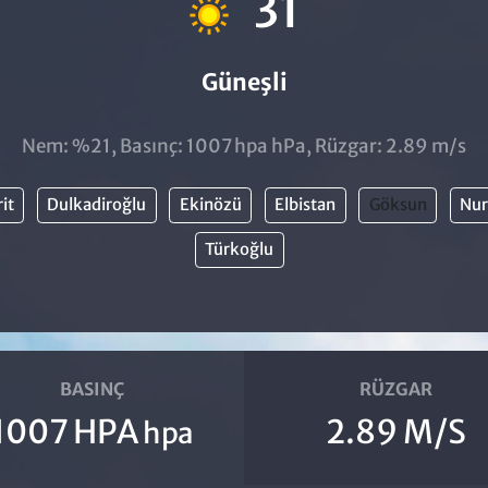
31
Güneşli
Nem: %21, Basınç: 1007 hpa hPa, Rüzgar: 2.89 m/s
it
Dulkadiroğlu
Ekinözü
Elbistan
Göksun
Nur
Türkoğlu
BASINÇ
RÜZGAR
1007 HPA
2.89 M/S
hpa