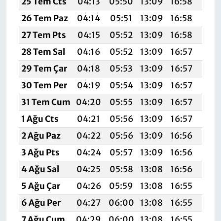
25 Tem Cts
04:13
05:50
13:09
16:58
20:
26 Tem Paz
04:14
05:51
13:09
16:58
20:
27 Tem Pts
04:15
05:52
13:09
16:58
20:
28 Tem Sal
04:16
05:52
13:09
16:57
20:
29 Tem Çar
04:18
05:53
13:09
16:57
20:
30 Tem Per
04:19
05:54
13:09
16:57
20:
31 Tem Cum
04:20
05:55
13:09
16:57
20:
1 Ağu Cts
04:21
05:56
13:09
16:57
20:
2 Ağu Paz
04:22
05:56
13:09
16:56
20:
3 Ağu Pts
04:24
05:57
13:09
16:56
20:
4 Ağu Sal
04:25
05:58
13:08
16:56
20:
5 Ağu Çar
04:26
05:59
13:08
16:55
20:
6 Ağu Per
04:27
06:00
13:08
16:55
20:
7 Ağu Cum
04:29
06:00
13:08
16:55
20: