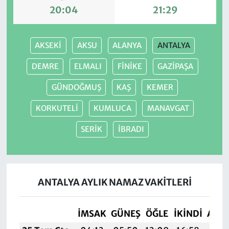
20:04
21:29
AKSEKİ
AKSU
ALANYA
ANTALYA
DEMRE
ELMALI
FİNİKE
GAZİPAŞA
GÜNDOĞMUŞ
KAŞ
KEMER
KORKUTELİ
KUMLUCA
MANAVGAT
SERİK
İBRADI
ANTALYA AYLIK NAMAZ VAKITLERI
İMSAK
GÜNEŞ
ÖĞLE
İKINDI
AKŞ