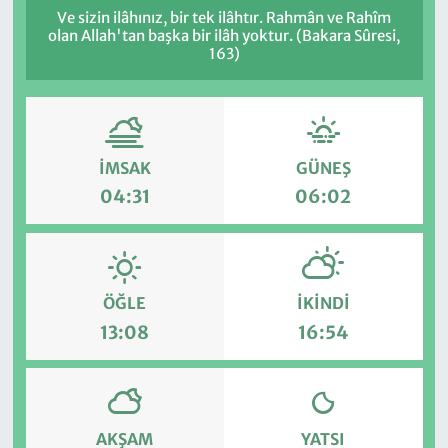
Ve sizin ilâhınız, bir tek ilâhtır. Rahmân ve Rahîm
olan Allah'tan başka bir ilâh yoktur. (Bakara Sûresi,
163)
İMSAK
GÜNEŞ
04:31
06:02
ÖĞLE
İKINDI
13:08
16:54
AKŞAM
YATSI