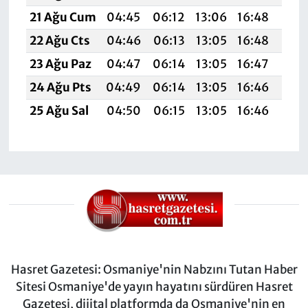
21 Ağu Cum
04:45
06:12
13:06
16:48
19:
22 Ağu Cts
04:46
06:13
13:05
16:48
19:
23 Ağu Paz
04:47
06:14
13:05
16:47
19:
24 Ağu Pts
04:49
06:14
13:05
16:46
19:
25 Ağu Sal
04:50
06:15
13:05
16:46
19:
Hasret Gazetesi: Osmaniye'nin Nabzını Tutan Haber
Sitesi Osmaniye'de yayın hayatını sürdüren Hasret
Gazetesi, dijital platformda da Osmaniye'nin en