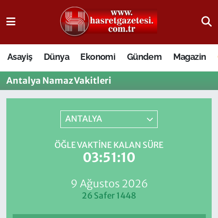
Osmaniye Nöbetçi Eczaneler
Asayiş
Dünya
Ekonomi
Gündem
Magazin
Osmaniye Hava Durumu
Antalya Namaz Vakitleri
Osmaniye Trafik Yoğunluk Haritası
Süper Lig Puan Durumu ve Fikstür
ANTALYA
Tüm Manşetler
ÖĞLE VAKTINE KALAN SÜRE
03:51:10
Son Dakika Haberleri
9 Ağustos 2026
Haber Arşivi
26 Safer 1448