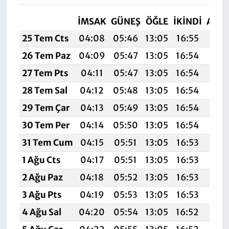
İMSAK
GÜNEŞ
ÖĞLE
İKINDI
AKŞ
25 Tem Cts
04:08
05:46
13:05
16:55
20:
26 Tem Paz
04:09
05:47
13:05
16:54
20:
27 Tem Pts
04:11
05:47
13:05
16:54
20:
28 Tem Sal
04:12
05:48
13:05
16:54
20:
29 Tem Çar
04:13
05:49
13:05
16:54
20:1
30 Tem Per
04:14
05:50
13:05
16:54
20:
31 Tem Cum
04:15
05:51
13:05
16:53
20:
1 Ağu Cts
04:17
05:51
13:05
16:53
20:
2 Ağu Paz
04:18
05:52
13:05
16:53
20:
3 Ağu Pts
04:19
05:53
13:05
16:53
20:
4 Ağu Sal
04:20
05:54
13:05
16:52
20: