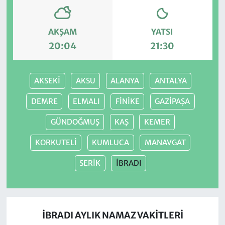
AKŞAM
YATSI
20:04
21:30
AKSEKİ
AKSU
ALANYA
ANTALYA
DEMRE
ELMALI
FİNİKE
GAZİPAŞA
GÜNDOĞMUŞ
KAŞ
KEMER
KORKUTELİ
KUMLUCA
MANAVGAT
SERİK
İBRADI
İBRADI AYLIK NAMAZ VAKITLERI