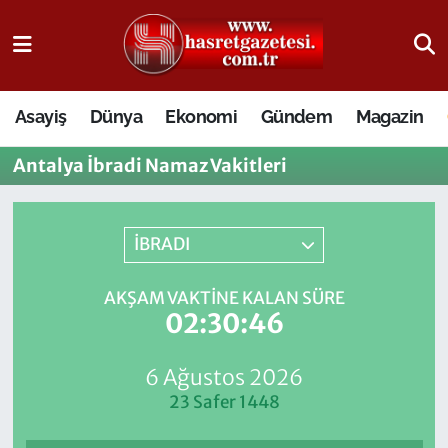
Osmaniye Nöbetçi Eczaneler
Asayiş
Dünya
Ekonomi
Gündem
Magazin
Osmaniye Hava Durumu
Antalya İbradi Namaz Vakitleri
Osmaniye Trafik Yoğunluk Haritası
Süper Lig Puan Durumu ve Fikstür
İBRADI
Tüm Manşetler
AKŞAM VAKTINE KALAN SÜRE
02:30:46
Son Dakika Haberleri
6 Ağustos 2026
Haber Arşivi
23 Safer 1448