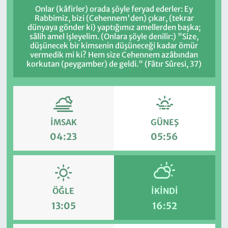
Onlar (kâfirler) orada şöyle feryad ederler: Ey
Rabbimiz, bizi (Cehennem'den) çıkar, (tekrar
dünyaya gönder ki) yaptığımız amellerden başka;
sâlih amel işleyelim. (Onlara şöyle denilir:) "Size,
düşünecek bir kimsenin düşüneceği kadar ömür
vermedik mi ki? Hem size Cehennem azâbından
korkutan (peygamber) de geldi." (Fâtır Sûresi, 37)
İMSAK
GÜNEŞ
04:23
05:56
ÖĞLE
İKINDI
13:05
16:52