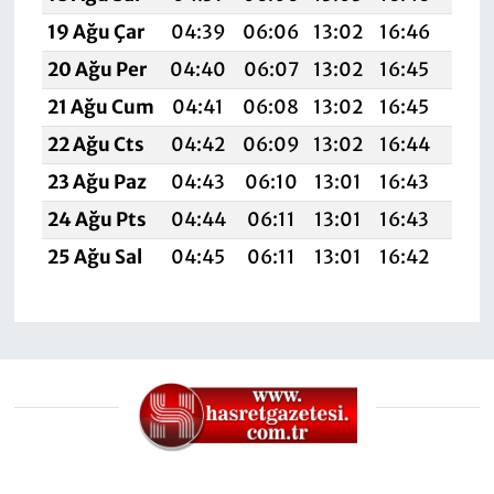
19 Ağu Çar
04:39
06:06
13:02
16:46
19:
20 Ağu Per
04:40
06:07
13:02
16:45
19:
21 Ağu Cum
04:41
06:08
13:02
16:45
19:
22 Ağu Cts
04:42
06:09
13:02
16:44
19:
23 Ağu Paz
04:43
06:10
13:01
16:43
19:
24 Ağu Pts
04:44
06:11
13:01
16:43
19:
25 Ağu Sal
04:45
06:11
13:01
16:42
19: