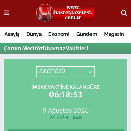
Osmaniye Nöbetçi Eczaneler
Asayiş
Dünya
Ekonomi
Gündem
Magazin
Osmaniye Hava Durumu
Çorum Mecitözü Namaz Vakitleri
Osmaniye Trafik Yoğunluk Haritası
Süper Lig Puan Durumu ve Fikstür
MECİTÖZÜ
Tüm Manşetler
İMSAK VAKTINE KALAN SÜRE
06:18:53
Son Dakika Haberleri
9 Ağustos 2026
Haber Arşivi
26 Safer 1448