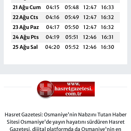
21 Ağu Cum
04:15
05:48
12:47
16:33
19:
22 Ağu Cts
04:16
05:49
12:47
16:32
19:
23 Ağu Paz
04:17
05:50
12:47
16:32
19:
24 Ağu Pts
04:19
05:51
12:46
16:31
19:
25 Ağu Sal
04:20
05:52
12:46
16:30
19:
Hasret Gazetesi: Osmaniye'nin Nabzını Tutan Haber
Sitesi Osmaniye'de yayın hayatını sürdüren Hasret
Gazetesi, dijital platformda da Osmaniye'nin en