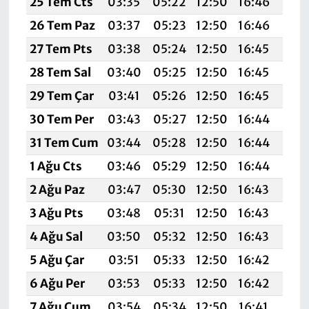
25 Tem Cts
03:35
05:22
12:50
16:46
20:
26 Tem Paz
03:37
05:23
12:50
16:46
20:
27 Tem Pts
03:38
05:24
12:50
16:45
20:
28 Tem Sal
03:40
05:25
12:50
16:45
20:
29 Tem Çar
03:41
05:26
12:50
16:45
20:
30 Tem Per
03:43
05:27
12:50
16:44
20:
31 Tem Cum
03:44
05:28
12:50
16:44
20:
1 Ağu Cts
03:46
05:29
12:50
16:44
20:
2 Ağu Paz
03:47
05:30
12:50
16:43
20:
3 Ağu Pts
03:48
05:31
12:50
16:43
20:
4 Ağu Sal
03:50
05:32
12:50
16:43
19:
5 Ağu Çar
03:51
05:33
12:50
16:42
19:
6 Ağu Per
03:53
05:33
12:50
16:42
19:
7 Ağu Cum
03:54
05:34
12:50
16:41
19: