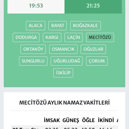
19:53
21:25
ALACA
BAYAT
BOĞAZKALE
DODURGA
KARGI
LAÇİN
MECİTÖZÜ
ORTAKÖY
OSMANCIK
OĞUZLAR
SUNGURLU
UĞURLUDAĞ
ÇORUM
İSKİLİP
MECİTÖZÜ AYLIK NAMAZ VAKITLERI
İMSAK
GÜNEŞ
ÖĞLE
İKINDI
AKŞ