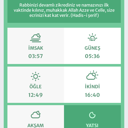
Rabbinizi devamlı zikrediniz ve namazınızı ilk
vaktinde kılınız, muhakkak Allah Azze ve Celle, size
ecrinizi kat kat verir. (Hadis-i şerif)
İMSAK
GÜNEŞ
03:57
05:36
ÖĞLE
İKINDI
12:49
16:40
AKŞAM
YATSI