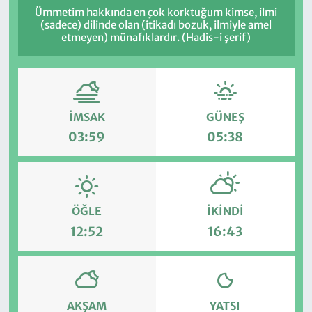
Ümmetim hakkında en çok korktuğum kimse, ilmi
(sadece) dilinde olan (itikadı bozuk, ilmiyle amel
etmeyen) münafıklardır. (Hadis-i şerif)
İMSAK
GÜNEŞ
03:59
05:38
ÖĞLE
İKINDI
12:52
16:43
AKŞAM
YATSI