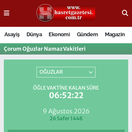
Osmaniye Nöbetçi Eczaneler
Asayiş
Dünya
Ekonomi
Gündem
Magazin
Osmaniye Hava Durumu
Çorum Oğuzlar Namaz Vakitleri
Osmaniye Trafik Yoğunluk Haritası
Süper Lig Puan Durumu ve Fikstür
OĞUZLAR
Tüm Manşetler
ÖĞLE VAKTINE KALAN SÜRE
06:52:22
Son Dakika Haberleri
9 Ağustos 2026
Haber Arşivi
26 Safer 1448