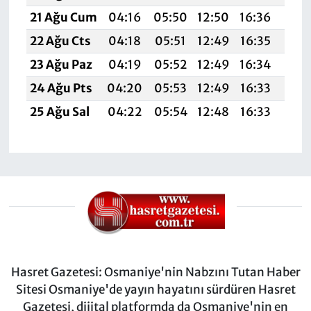
21 Ağu Cum
04:16
05:50
12:50
16:36
19:
22 Ağu Cts
04:18
05:51
12:49
16:35
19:
23 Ağu Paz
04:19
05:52
12:49
16:34
19:
24 Ağu Pts
04:20
05:53
12:49
16:33
19:
25 Ağu Sal
04:22
05:54
12:48
16:33
19:
Hasret Gazetesi: Osmaniye'nin Nabzını Tutan Haber
Sitesi Osmaniye'de yayın hayatını sürdüren Hasret
Gazetesi, dijital platformda da Osmaniye'nin en