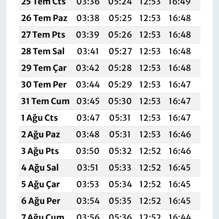
25 Tem Cts
03:36
05:24
12:53
16:49
20:
26 Tem Paz
03:38
05:25
12:53
16:48
20:
27 Tem Pts
03:39
05:26
12:53
16:48
20:
28 Tem Sal
03:41
05:27
12:53
16:48
20:
29 Tem Çar
03:42
05:28
12:53
16:48
20:
30 Tem Per
03:44
05:29
12:53
16:47
20:
31 Tem Cum
03:45
05:30
12:53
16:47
20:
1 Ağu Cts
03:47
05:31
12:53
16:47
20:
2 Ağu Paz
03:48
05:31
12:53
16:46
20:
3 Ağu Pts
03:50
05:32
12:52
16:46
20:
4 Ağu Sal
03:51
05:33
12:52
16:45
20:
5 Ağu Çar
03:53
05:34
12:52
16:45
20:
6 Ağu Per
03:54
05:35
12:52
16:45
19:
7 Ağu Cum
03:56
05:36
12:52
16:44
19: