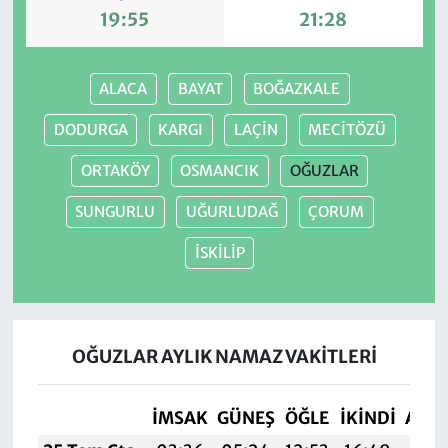
19:55
21:28
ALACA
BAYAT
BOĞAZKALE
DODURGA
KARGI
LAÇİN
MECİTÖZÜ
ORTAKÖY
OSMANCIK
OĞUZLAR
SUNGURLU
UĞURLUDAĞ
ÇORUM
İSKİLİP
OĞUZLAR AYLIK NAMAZ VAKITLERI
İMSAK
GÜNEŞ
ÖĞLE
İKINDI
AKŞ