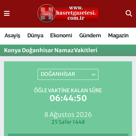
Osmaniye Nöbetçi Eczaneler
Asayiş
Dünya
Ekonomi
Gündem
Magazin
Osmaniye Hava Durumu
Konya Doğanhisar Namaz Vakitleri
Osmaniye Trafik Yoğunluk Haritası
Süper Lig Puan Durumu ve Fikstür
DOĞANHİSAR
Tüm Manşetler
ÖĞLE VAKTINE KALAN SÜRE
06:44:50
Son Dakika Haberleri
8 Ağustos 2026
Haber Arşivi
25 Safer 1448