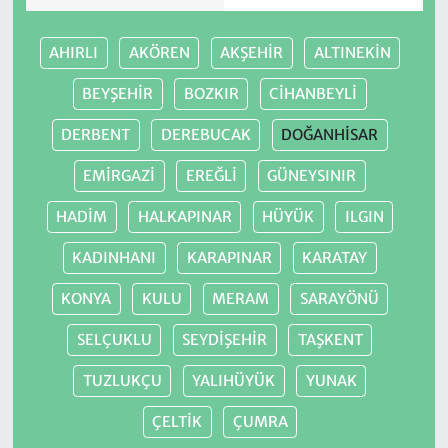
AHIRLI
AKÖREN
AKŞEHİR
ALTINEKİN
BEYŞEHİR
BOZKIR
CİHANBEYLİ
DERBENT
DEREBUCAK
DOĞANHİSAR
EMİRGAZİ
EREĞLİ
GÜNEYSINIR
HADİM
HALKAPINAR
HÜYÜK
ILGIN
KADINHANI
KARAPINAR
KARATAY
KONYA
KULU
MERAM
SARAYÖNÜ
SELÇUKLU
SEYDİŞEHİR
TAŞKENT
TUZLUKÇU
YALIHÜYÜK
YUNAK
ÇELTİK
ÇUMRA