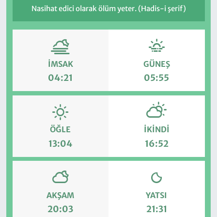
Nasihat edici olarak ölüm yeter. (Hadis-i şerif)
İMSAK
GÜNEŞ
04:21
05:55
ÖĞLE
İKINDI
13:04
16:52
AKŞAM
YATSI
20:03
21:31