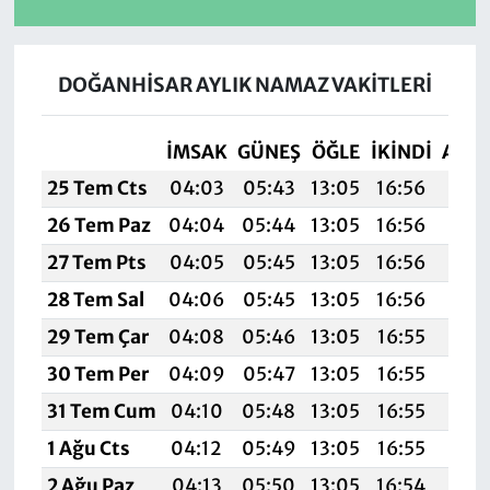
DOĞANHİSAR AYLIK NAMAZ VAKITLERI
İMSAK
GÜNEŞ
ÖĞLE
İKINDI
AKŞ
25 Tem Cts
04:03
05:43
13:05
16:56
20:
26 Tem Paz
04:04
05:44
13:05
16:56
20:
27 Tem Pts
04:05
05:45
13:05
16:56
20:
28 Tem Sal
04:06
05:45
13:05
16:56
20:
29 Tem Çar
04:08
05:46
13:05
16:55
20:
30 Tem Per
04:09
05:47
13:05
16:55
20:
31 Tem Cum
04:10
05:48
13:05
16:55
20:
1 Ağu Cts
04:12
05:49
13:05
16:55
20:1
2 Ağu Paz
04:13
05:50
13:05
16:54
20: