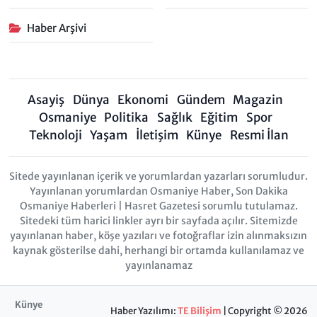
Haber Arşivi
Asayiş
Dünya
Ekonomi
Gündem
Magazin
Osmaniye
Politika
Sağlık
Eğitim
Spor
Teknoloji
Yaşam
İletişim
Künye
Resmi İlan
Sitede yayınlanan içerik ve yorumlardan yazarları sorumludur.
Yayınlanan yorumlardan Osmaniye Haber, Son Dakika
Osmaniye Haberleri | Hasret Gazetesi sorumlu tutulamaz.
Sitedeki tüm harici linkler ayrı bir sayfada açılır. Sitemizde
yayınlanan haber, köşe yazıları ve fotoğraflar izin alınmaksızın
kaynak gösterilse dahi, herhangi bir ortamda kullanılamaz ve
yayınlanamaz
Künye
Haber Yazılımı:
TE Bilişim
| Copyright © 2026