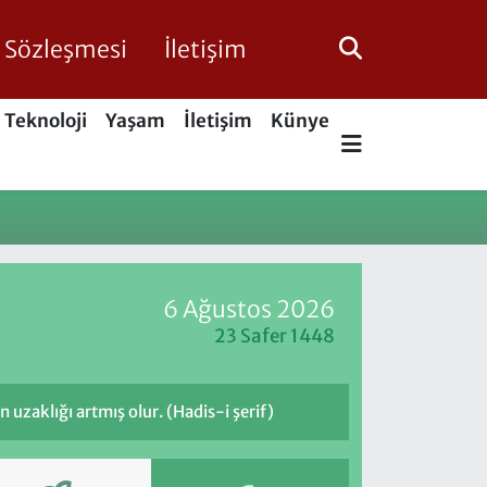
ik Sözleşmesi
İletişim
Teknoloji
Yaşam
İletişim
Künye
6 Ağustos 2026
23 Safer 1448
uzaklığı artmış olur. (Hadis-i şerif)