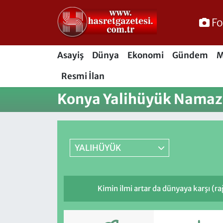
Fo
Osmaniye Nöbetçi Eczaneler
Asayiş
Dünya
Ekonomi
Gündem
M
Osmaniye Hava Durumu
Resmi İlan
Osmaniye Trafik Yoğunluk Haritası
Konya Yalihüyük Namaz 
Süper Lig Puan Durumu ve Fikstür
Tüm Manşetler
YALIHÜYÜK
Son Dakika Haberleri
Kimin ilmi artar da dünyaya karşı (r
Haber Arşivi