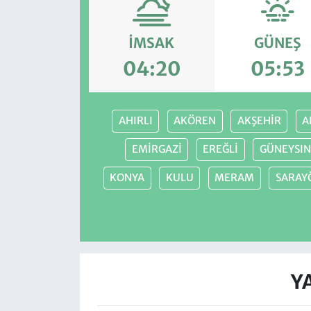
İMSAK
GÜNEŞ
04:20
05:53
AHIRLI
AKÖREN
AKŞEHİR
A
EMİRGAZİ
EREĞLİ
GÜNEYSIN
KONYA
KULU
MERAM
SARAY
Y