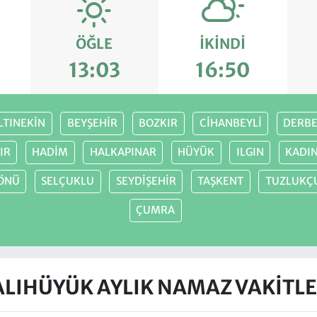
ÖĞLE
İKINDI
13:03
16:50
LTINEKİN
BEYŞEHİR
BOZKIR
CİHANBEYLİ
DERB
IR
HADİM
HALKAPINAR
HÜYÜK
ILGIN
KADI
ÖNÜ
SELÇUKLU
SEYDİŞEHİR
TAŞKENT
TUZLUKÇ
ÇUMRA
ALIHÜYÜK AYLIK NAMAZ VAKITLE