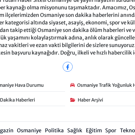
Tutan Haber Sitesi Osmaniye'de yayın hayatını sürdüren
ber kaynağı olma misyonunu taşımaktadır. Amacımız, Osm
m ilçelerimizden Osmaniye son dakika haberlerini anında 
 kategorisi altında siyaset, asayiş, ekonomi, spor ve kü
ndan takip ettiği Osmaniye son dakika ölüm haberleri ve vef
ük yaşamını kolaylaştırmak adına, anlık olarak güncel
 vakitleri ve ezan vakti bilgilerini de sizlere sunuyoruz.
in başvuru kaynağıdır. Doğru, ilkeli ve hızlı habercilik 
maniye Hava Durumu
Osmaniye Trafik Yoğunluk H
 Dakika Haberleri
Haber Arşivi
gazin
Osmaniye
Politika
Sağlık
Eğitim
Spor
Teknol