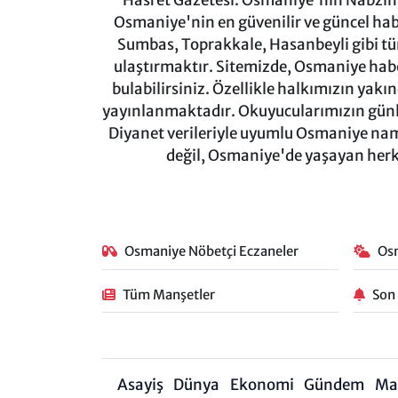
Hasret Gazetesi: Osmaniye'nin Nabzını 
Osmaniye'nin en güvenilir ve güncel ha
Sumbas, Toprakkale, Hasanbeyli gibi tü
ulaştırmaktır. Sitemizde, Osmaniye haber
bulabilirsiniz. Özellikle halkımızın yakı
yayınlanmaktadır. Okuyucularımızın günl
Diyanet verileriyle uyumlu Osmaniye namaz
değil, Osmaniye'de yaşayan herkes
Osmaniye Nöbetçi Eczaneler
Os
Tüm Manşetler
Son
Asayiş
Dünya
Ekonomi
Gündem
Ma