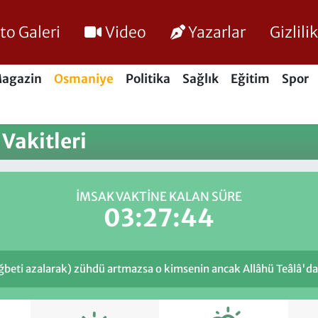
to Galeri
Video
Yazarlar
Gizlil
agazin
Osmaniye
Politika
Sağlık
Eğitim
Spor
Vakitleri
İMSAK VAKTINE KALAN SÜRE
03:27:44
ağbeti azalarak) zühdü artmazsa o kimsenin ancak Allâhü Teâlâ'dan 