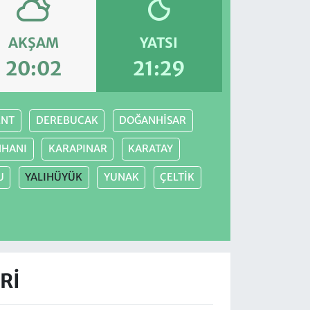
AKŞAM
YATSI
20:02
21:29
ENT
DEREBUCAK
DOĞANHİSAR
NHANI
KARAPINAR
KARATAY
U
YALIHÜYÜK
YUNAK
ÇELTİK
RI