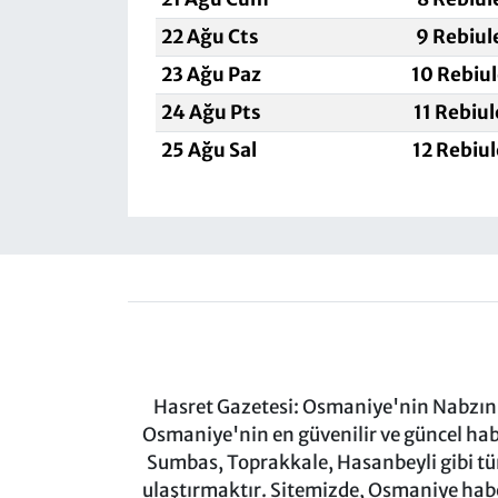
22 Ağu Cts
9 Rebiul
23 Ağu Paz
10 Rebiu
24 Ağu Pts
11 Rebiu
25 Ağu Sal
12 Rebiu
Hasret Gazetesi: Osmaniye'nin Nabzını 
Osmaniye'nin en güvenilir ve güncel ha
Sumbas, Toprakkale, Hasanbeyli gibi tü
ulaştırmaktır. Sitemizde, Osmaniye haber