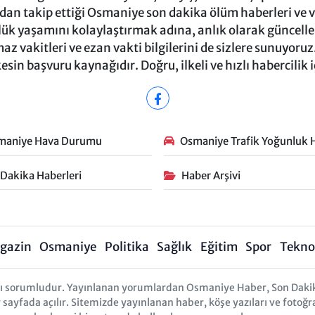
ndan takip ettiği Osmaniye son dakika ölüm haberleri ve vef
ük yaşamını kolaylaştırmak adına, anlık olarak güncel
 vakitleri ve ezan vakti bilgilerini de sizlere sunuyoruz.
in başvuru kaynağıdır. Doğru, ilkeli ve hızlı habercilik 
maniye Hava Durumu
Osmaniye Trafik Yoğunluk H
 Dakika Haberleri
Haber Arşivi
gazin
Osmaniye
Politika
Sağlık
Eğitim
Spor
Teknol
arı sorumludur. Yayınlanan yorumlardan Osmaniye Haber, Son Daki
r sayfada açılır. Sitemizde yayınlanan haber, köşe yazıları ve fotoğr