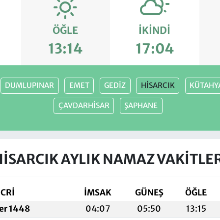
ÖĞLE
İKINDI
13:14
17:04
DUMLUPINAR
EMET
GEDİZ
HİSARCIK
KÜTAHY
ÇAVDARHİSAR
ŞAPHANE
HİSARCIK AYLIK NAMAZ VAKITLER
İCRİ
İMSAK
GÜNEŞ
ÖĞLE
fer 1448
04:07
05:50
13:15