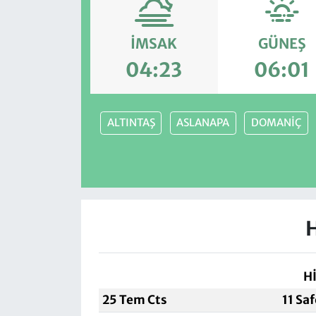
İMSAK
GÜNEŞ
04:23
06:01
ALTINTAŞ
ASLANAPA
DOMANİÇ
H
25 Tem Cts
11 Sa