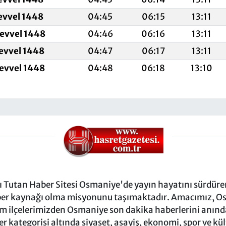
evvel 1448
04:45
06:15
13:11
levvel 1448
04:46
06:16
13:11
levvel 1448
04:47
06:17
13:11
levvel 1448
04:48
06:18
13:10
Tutan Haber Sitesi Osmaniye'de yayın hayatını sürdüren
ber kaynağı olma misyonunu taşımaktadır. Amacımız, Osm
m ilçelerimizden Osmaniye son dakika haberlerini anında 
 kategorisi altında siyaset, asayiş, ekonomi, spor ve kü