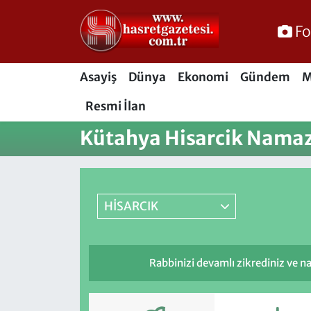
Fo
Osmaniye Nöbetçi Eczaneler
Asayiş
Dünya
Ekonomi
Gündem
M
Osmaniye Hava Durumu
Resmi İlan
Osmaniye Trafik Yoğunluk Haritası
Kütahya Hisarcik Namaz 
Süper Lig Puan Durumu ve Fikstür
Tüm Manşetler
HİSARCIK
Son Dakika Haberleri
Rabbinizi devamlı zikrediniz ve nam
Haber Arşivi