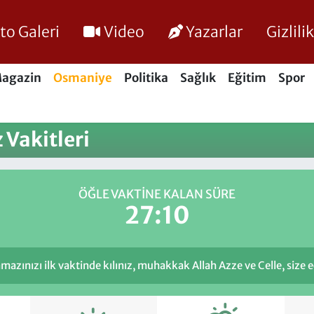
to Galeri
Video
Yazarlar
Gizlil
agazin
Osmaniye
Politika
Sağlık
Eğitim
Spor
Vakitleri
ÖĞLE VAKTINE KALAN SÜRE
27:10
azınızı ilk vaktinde kılınız, muhakkak Allah Azze ve Celle, size ecr