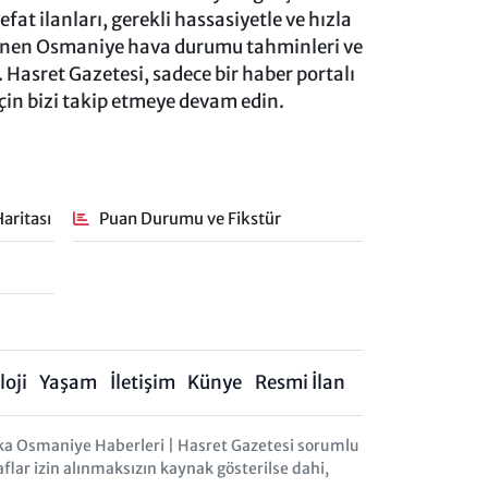
at ilanları, gerekli hassasiyetle ve hızla
lenen Osmaniye hava durumu tahminleri ve
 Hasret Gazetesi, sadece bir haber portalı
için bizi takip etmeye devam edin.
aritası
Puan Durumu ve Fikstür
oji
Yaşam
İletişim
Künye
Resmi İlan
ka Osmaniye Haberleri | Hasret Gazetesi sorumlu
aflar izin alınmaksızın kaynak gösterilse dahi,