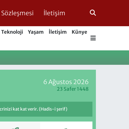
ik Sözleşmesi
İletişim
Teknoloji
Yaşam
İletişim
Künye
6 Ağustos 2026
23 Safer 1448
inizi kat kat verir. (Hadis-i şerif)