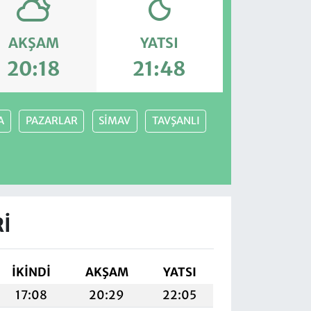
AKŞAM
YATSI
20:18
21:48
A
PAZARLAR
SİMAV
TAVŞANLI
I
İKINDI
AKŞAM
YATSI
17:08
20:29
22:05