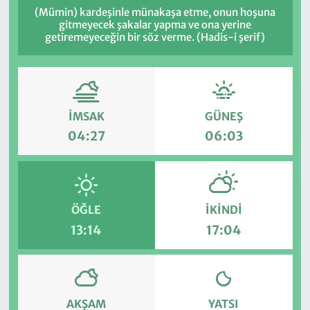
(Mümin) kardeşinle münakaşa etme, onun hoşuna
gitmeyecek şakalar yapma ve ona yerine
getiremeyeceğin bir söz verme. (Hadis-i şerif)
İMSAK
GÜNEŞ
04:27
06:03
ÖĞLE
İKINDI
13:14
17:04
AKŞAM
YATSI