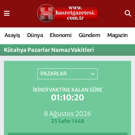
Osmaniye Nöbetçi Eczaneler
Asayiş
Dünya
Ekonomi
Gündem
Magazin
Osmaniye Hava Durumu
Kütahya Pazarlar Namaz Vakitleri
Osmaniye Trafik Yoğunluk Haritası
Süper Lig Puan Durumu ve Fikstür
PAZARLAR
Tüm Manşetler
İKINDI VAKTINE KALAN SÜRE
01:10:20
Son Dakika Haberleri
8 Ağustos 2026
Haber Arşivi
25 Safer 1448