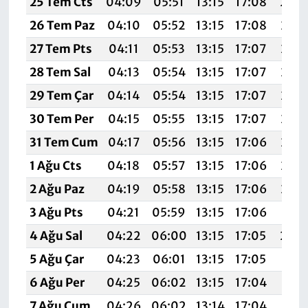
25 Tem Cts
04:09
05:51
13:15
17:08
20:
26 Tem Paz
04:10
05:52
13:15
17:08
20:2
27 Tem Pts
04:11
05:53
13:15
17:07
20:2
28 Tem Sal
04:13
05:54
13:15
17:07
20:2
29 Tem Çar
04:14
05:54
13:15
17:07
20:2
30 Tem Per
04:15
05:55
13:15
17:07
20:2
31 Tem Cum
04:17
05:56
13:15
17:06
20:2
1 Ağu Cts
04:18
05:57
13:15
17:06
20:2
2 Ağu Paz
04:19
05:58
13:15
17:06
20:2
3 Ağu Pts
04:21
05:59
13:15
17:06
20:2
4 Ağu Sal
04:22
06:00
13:15
17:05
20:
5 Ağu Çar
04:23
06:01
13:15
17:05
20:1
6 Ağu Per
04:25
06:02
13:15
17:04
20:1
7 Ağu Cum
04:26
06:02
13:14
17:04
20:1