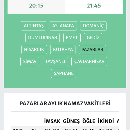
20:15
21:45
ALTINTAŞ
ASLANAPA
DOMANİÇ
DUMLUPINAR
EMET
GEDİZ
HİSARCIK
KÜTAHYA
PAZARLAR
SİMAV
TAVŞANLI
ÇAVDARHİSAR
ŞAPHANE
PAZARLAR AYLIK NAMAZ VAKITLERI
İMSAK
GÜNEŞ
ÖĞLE
İKINDI
AKŞ