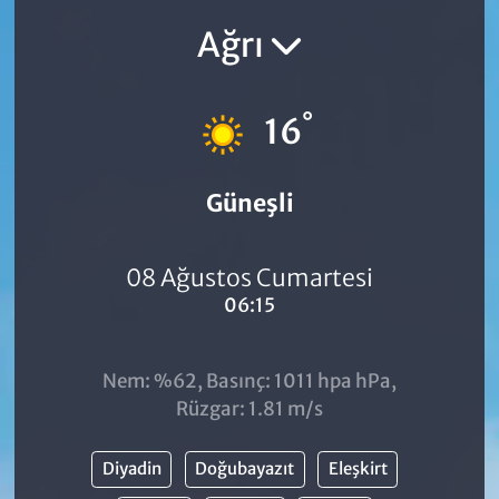
Ağrı
°
16
Güneşli
08 Ağustos Cumartesi
06:15
Nem: %62, Basınç: 1011 hpa hPa,
Rüzgar: 1.81 m/s
Diyadin
Doğubayazıt
Eleşkirt