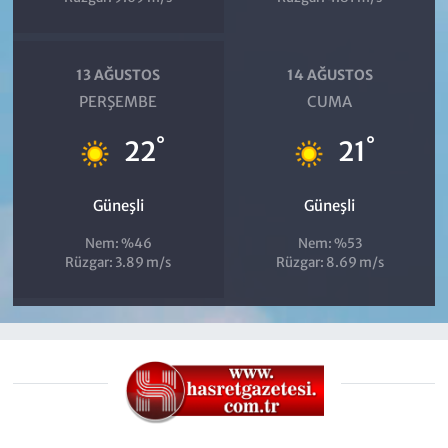
13 AĞUSTOS
14 AĞUSTOS
PERŞEMBE
CUMA
°
°
22
21
Güneşli
Güneşli
Nem: %46
Nem: %53
Rüzgar: 3.89 m/s
Rüzgar: 8.69 m/s