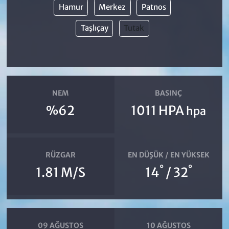
Hamur
Merkez
Patnos
Taşlıçay
Tutak
NEM
BASINÇ
%62
1011 HPA
hpa
RÜZGAR
EN DÜŞÜK / EN YÜKSEK
°
°
1.81 M/S
14
/ 32
09 AĞUSTOS
10 AĞUSTOS