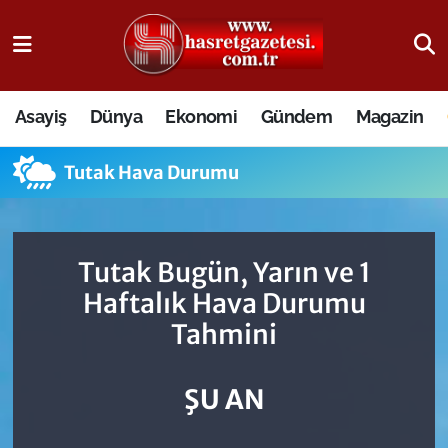
Osmaniye Nöbetçi Eczaneler
Asayiş
Dünya
Ekonomi
Gündem
Magazin
Osmaniye Hava Durumu
Tutak Hava Durumu
Osmaniye Trafik Yoğunluk Haritası
Süper Lig Puan Durumu ve Fikstür
Tutak Bugün, Yarın ve 1
Tüm Manşetler
Haftalık Hava Durumu
Tahmini
Son Dakika Haberleri
Haber Arşivi
ŞU AN