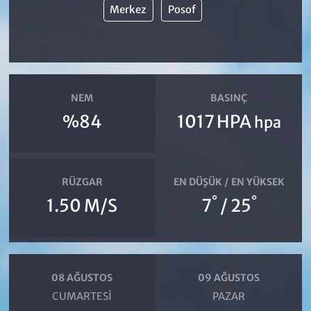
Merkez
Posof
NEM
BASINÇ
%84
1017 HPA
hpa
RÜZGAR
EN DÜŞÜK / EN YÜKSEK
°
°
1.50 M/S
7
/ 25
08 AĞUSTOS
09 AĞUSTOS
CUMARTESI
PAZAR