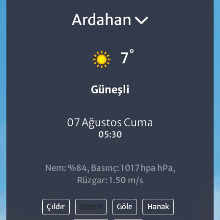
Ardahan
°
7
Güneşli
07 Ağustos Cuma
05:30
Nem: %84, Basınç: 1017 hpa hPa,
Rüzgar: 1.50 m/s
Çıldır
Damal
Göle
Hanak