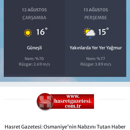
12 AĞUSTOS
13 AĞUSTOS
ÇARŞAMBA
PERŞEMBE
°
°
16
15
Güneşli
Yakınlarda Yer Yer Yağmur
Nem: %70
Nem: %77
Rüzgar: 2.69 m/s
Rüzgar: 3.89 m/s
Hasret Gazetesi: Osmaniye'nin Nabzını Tutan Haber