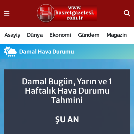
Osmaniye Nöbetçi Eczaneler
Asayiş
Dünya
Ekonomi
Gündem
Magazin
Osmaniye Hava Durumu
Damal Hava Durumu
Osmaniye Trafik Yoğunluk Haritası
Süper Lig Puan Durumu ve Fikstür
Damal Bugün, Yarın ve 1
Tüm Manşetler
Haftalık Hava Durumu
Tahmini
Son Dakika Haberleri
Haber Arşivi
ŞU AN