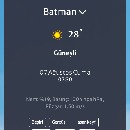
Batman
°
28
Güneşli
07 Ağustos Cuma
07:30
Nem: %19, Basınç: 1004 hpa hPa,
Rüzgar: 1.50 m/s
Beşiri
Gercüş
Hasankeyf