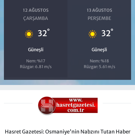
12 AĞUSTOS
13 AĞUSTOS
ÇARŞAMBA
PERŞEMBE
°
°
32
32
Güneşli
Güneşli
Nem: %17
Nem: %18
Rüzgar: 6.81 m/s
Rüzgar: 5.61 m/s
Hasret Gazetesi: Osmaniye'nin Nabzını Tutan Haber