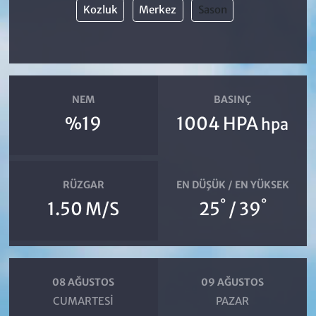
Kozluk
Merkez
Sason
NEM
BASINÇ
%19
1004 HPA
hpa
RÜZGAR
EN DÜŞÜK / EN YÜKSEK
°
°
1.50 M/S
25
/ 39
08 AĞUSTOS
09 AĞUSTOS
CUMARTESI
PAZAR