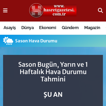
Osmaniye Nöbetçi Eczaneler
Asayiş
Dünya
Ekonomi
Gündem
Magazin
Osmaniye Hava Durumu
Sason Hava Durumu
Osmaniye Trafik Yoğunluk Haritası
Süper Lig Puan Durumu ve Fikstür
Sason Bugün, Yarın ve 1
Tüm Manşetler
Haftalık Hava Durumu
Tahmini
Son Dakika Haberleri
Haber Arşivi
ŞU AN