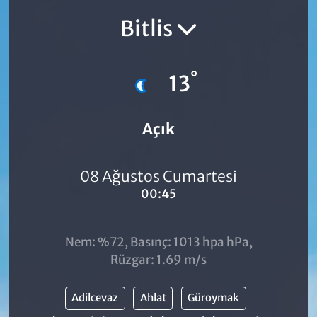
Bitlis
°
13
Açık
08 Ağustos Cumartesi
00:45
Nem: %72, Basınç: 1013 hpa hPa,
Rüzgar: 1.69 m/s
Adilcevaz
Ahlat
Güroymak