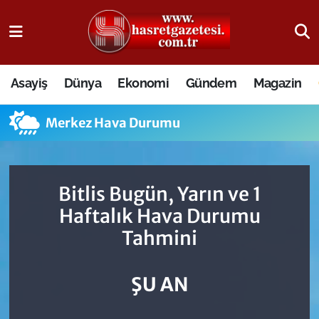
Osmaniye Nöbetçi Eczaneler
Asayiş
Dünya
Ekonomi
Gündem
Magazin
Osmaniye Hava Durumu
Merkez Hava Durumu
Osmaniye Trafik Yoğunluk Haritası
Süper Lig Puan Durumu ve Fikstür
Bitlis Bugün, Yarın ve 1
Tüm Manşetler
Haftalık Hava Durumu
Tahmini
Son Dakika Haberleri
Haber Arşivi
ŞU AN