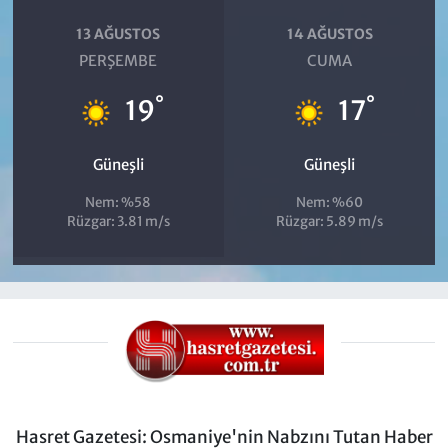
13 AĞUSTOS
14 AĞUSTOS
PERŞEMBE
CUMA
°
°
19
17
Güneşli
Güneşli
Nem: %58
Nem: %60
Rüzgar: 3.81 m/s
Rüzgar: 5.89 m/s
Hasret Gazetesi: Osmaniye'nin Nabzını Tutan Haber