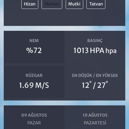
Hizan
Merkez
Mutki
Tatvan
NEM
BASINÇ
%72
1013 HPA
hpa
RÜZGAR
EN DÜŞÜK / EN YÜKSEK
°
°
1.69 M/S
12
/ 27
09 AĞUSTOS
10 AĞUSTOS
PAZAR
PAZARTESI