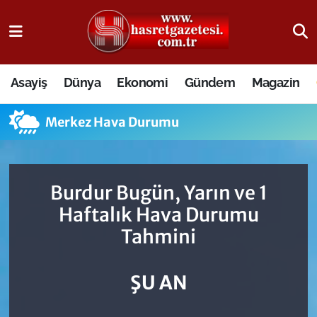
Osmaniye Nöbetçi Eczaneler
Asayiş
Dünya
Ekonomi
Gündem
Magazin
Osmaniye Hava Durumu
Merkez Hava Durumu
Osmaniye Trafik Yoğunluk Haritası
Süper Lig Puan Durumu ve Fikstür
Burdur Bugün, Yarın ve 1
Tüm Manşetler
Haftalık Hava Durumu
Tahmini
Son Dakika Haberleri
Haber Arşivi
ŞU AN