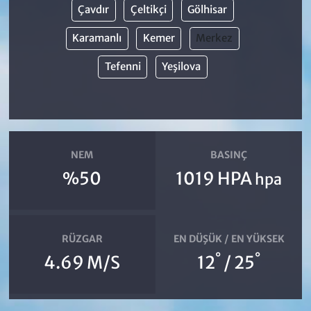
Çavdır
Çeltikçi
Gölhisar
Karamanlı
Kemer
Merkez
Tefenni
Yeşilova
NEM
BASINÇ
%50
1019 HPA
hpa
RÜZGAR
EN DÜŞÜK / EN YÜKSEK
°
°
4.69 M/S
12
/ 25