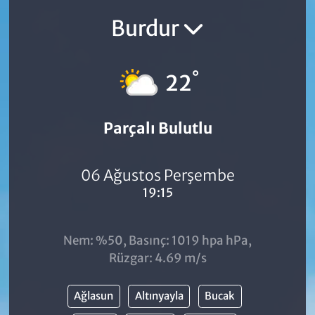
Burdur
°
22
Parçalı Bulutlu
06 Ağustos Perşembe
19:15
Nem: %50, Basınç: 1019 hpa hPa,
Rüzgar: 4.69 m/s
Ağlasun
Altınyayla
Bucak