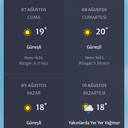
07 AĞUSTOS
08 AĞUSTOS
CUMA
CUMARTESI
°
°
19
20
Güneşli
Güneşli
Nem: %56
Nem: %53
Rüzgar: 6.11 m/s
Rüzgar: 5.50 m/s
09 AĞUSTOS
10 AĞUSTOS
PAZAR
PAZARTESI
°
°
18
18
Güneşli
Yakınlarda Yer Yer Yağmur