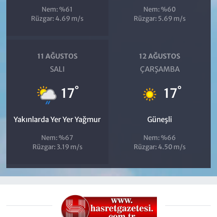
Nem: %61
Nem: %60
Rüzgar: 4.69 m/s
Rüzgar: 5.69 m/s
11 AĞUSTOS
12 AĞUSTOS
SALI
ÇARŞAMBA
°
°
17
17
Yakınlarda Yer Yer Yağmur
Güneşli
Nem: %67
Nem: %66
Rüzgar: 3.19 m/s
Rüzgar: 4.50 m/s