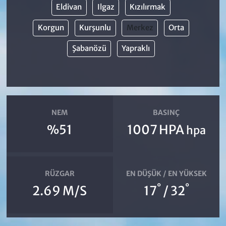
Eldivan
Ilgaz
Kızılırmak
Korgun
Kurşunlu
Merkez
Orta
Şabanözü
Yapraklı
NEM
BASINÇ
%51
1007 HPA
hpa
RÜZGAR
EN DÜŞÜK / EN YÜKSEK
°
°
2.69 M/S
17
/ 32