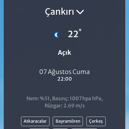
Çankırı
°
22
Açık
07 Ağustos Cuma
22:00
Nem: %51, Basınç: 1007 hpa hPa,
Rüzgar: 2.69 m/s
Atkaracalar
Bayramören
Çerkeş