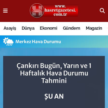
Osmaniye Nöbetçi Eczaneler
Asayiş
Dünya
Ekonomi
Gündem
Magazin
Osmaniye Hava Durumu
Merkez Hava Durumu
Osmaniye Trafik Yoğunluk Haritası
Süper Lig Puan Durumu ve Fikstür
Çankırı Bugün, Yarın ve 1
Tüm Manşetler
Haftalık Hava Durumu
Tahmini
Son Dakika Haberleri
Haber Arşivi
ŞU AN