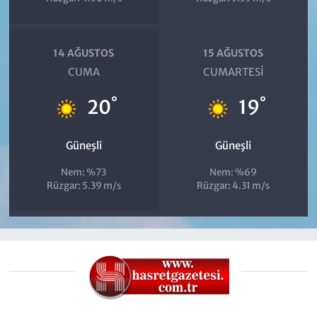
14 AĞUSTOS
15 AĞUSTOS
CUMA
CUMARTESI
°
°
20
19
Güneşli
Güneşli
Nem: %73
Nem: %69
Rüzgar: 5.39 m/s
Rüzgar: 4.31 m/s