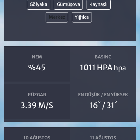
Gölyaka
Gümüşova
Kaynaşlı
Merkez
Yığılca
NEM
BASINÇ
%45
1011 HPA
hpa
RÜZGAR
EN DÜŞÜK / EN YÜKSEK
°
°
3.39 M/S
16
/ 31
10 AĞUSTOS
11 AĞUSTOS