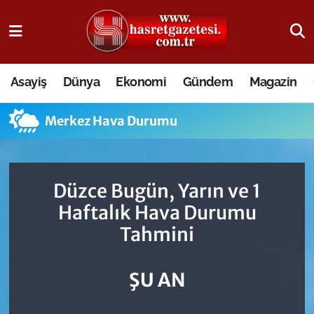
Osmaniye Nöbetçi Eczaneler
Asayiş
Dünya
Ekonomi
Gündem
Magazin
Osmaniye Hava Durumu
Merkez Hava Durumu
Osmaniye Trafik Yoğunluk Haritası
Süper Lig Puan Durumu ve Fikstür
Düzce Bugün, Yarın ve 1
Tüm Manşetler
Haftalık Hava Durumu
Tahmini
Son Dakika Haberleri
Haber Arşivi
ŞU AN