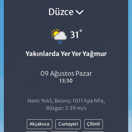
Düzce
°
31
Yakınlarda Yer Yer Yağmur
09 Ağustos Pazar
13:30
Nem: %45, Basınç: 1011 hpa hPa,
Rüzgar: 3.39 m/s
Akçakoca
Cumayeri
Çilimli