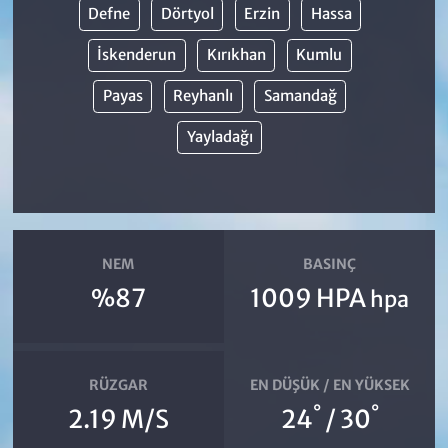
Defne
Dörtyol
Erzin
Hassa
İskenderun
Kırıkhan
Kumlu
Payas
Reyhanlı
Samandağ
Yayladağı
NEM
BASINÇ
%87
1009 HPA
hpa
RÜZGAR
EN DÜŞÜK / EN YÜKSEK
°
°
2.19 M/S
24
/ 30