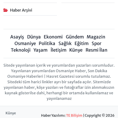
Haber Arşivi
Asayiş
Dünya
Ekonomi
Gündem
Magazin
Osmaniye
Politika
Sağlık
Eğitim
Spor
Teknoloji
Yaşam
İletişim
Künye
Resmi İlan
Sitede yayınlanan içerik ve yorumlardan yazarları sorumludur.
Yayınlanan yorumlardan Osmaniye Haber, Son Dakika
Osmaniye Haberleri | Hasret Gazetesi sorumlu tutulamaz.
Sitedeki tüm harici linkler ayrı bir sayfada açılır. Sitemizde
yayınlanan haber, köşe yazıları ve fotoğraflar izin alınmaksızın
kaynak gösterilse dahi, herhangi bir ortamda kullanılamaz ve
yayınlanamaz
Künye
Haber Yazılımı:
TE Bilişim
| Copyright © 2026