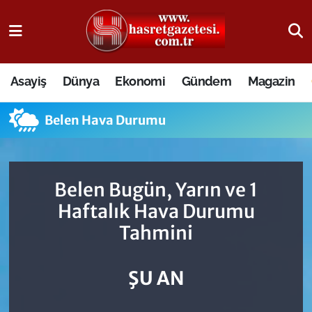
Osmaniye Nöbetçi Eczaneler
Asayiş
Dünya
Ekonomi
Gündem
Magazin
Osmaniye Hava Durumu
Belen Hava Durumu
Osmaniye Trafik Yoğunluk Haritası
Süper Lig Puan Durumu ve Fikstür
Belen Bugün, Yarın ve 1
Tüm Manşetler
Haftalık Hava Durumu
Tahmini
Son Dakika Haberleri
Haber Arşivi
ŞU AN