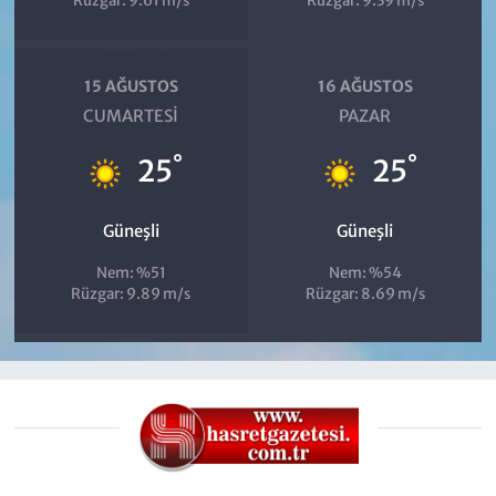
Rüzgar: 9.61 m/s
Rüzgar: 9.39 m/s
15 AĞUSTOS
16 AĞUSTOS
CUMARTESI
PAZAR
°
°
25
25
Güneşli
Güneşli
Nem: %51
Nem: %54
Rüzgar: 9.89 m/s
Rüzgar: 8.69 m/s