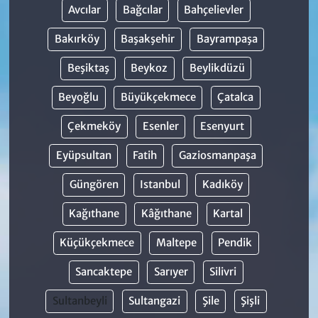
Avcılar
Bağcılar
Bahçelievler
Bakırköy
Başakşehir
Bayrampaşa
Beşiktaş
Beykoz
Beylikdüzü
Beyoğlu
Büyükçekmece
Çatalca
Çekmeköy
Esenler
Esenyurt
Eyüpsultan
Fatih
Gaziosmanpaşa
Güngören
Istanbul
Kadıköy
Kağıthane
Kâğıthane
Kartal
Küçükçekmece
Maltepe
Pendik
Sancaktepe
Sarıyer
Silivri
Sultanbeyli
Sultangazi
Şile
Şişli