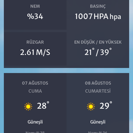
NEM
BASINÇ
%34
1007 HPA
hpa
RÜZGAR
EN DÜŞÜK / EN YÜKSEK
°
°
2.61 M/S
21
/ 39
07 AĞUSTOS
08 AĞUSTOS
CUMA
CUMARTESI
°
°
28
29
Güneşli
Güneşli