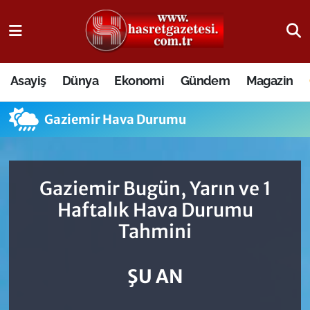
Osmaniye Nöbetçi Eczaneler
Asayiş
Dünya
Ekonomi
Gündem
Magazin
Osmaniye Hava Durumu
Gaziemir Hava Durumu
Osmaniye Trafik Yoğunluk Haritası
Süper Lig Puan Durumu ve Fikstür
Gaziemir Bugün, Yarın ve 1
Tüm Manşetler
Haftalık Hava Durumu
Tahmini
Son Dakika Haberleri
Haber Arşivi
ŞU AN