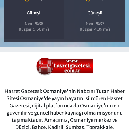
Güneşli
Güneşli
Nem: %38
Nem: %37
Rüzgar: 5.50 m/s
Rüzgar: 4.39 m/s
Hasret Gazetesi: Osmaniye'nin Nabzını Tutan Haber
Sitesi Osmaniye'de yayın hayatını sürdüren Hasret
Gazetesi, dijital platformda da Osmaniye'nin en
güvenilir ve güncel haber kaynağı olma misyonunu
taşımaktadır. Amacımız, Osmaniye merkez ve
Düziçi, Bahçe, Kadirli, Sumbas, Toprakkale,