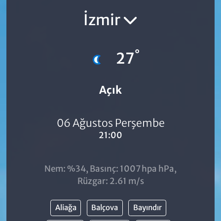
İzmir
°
27
Açık
06 Ağustos Perşembe
21:00
Nem: %34, Basınç: 1007 hpa hPa,
Rüzgar: 2.61 m/s
Aliağa
Balçova
Bayındır