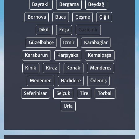
Bayraklı
Bergama
Beydağ
Bornova
Buca
Çeşme
Çiğli
Dikili
Foça
Gaziemir
Güzelbahçe
İzmir
Karabağlar
Karaburun
Karşıyaka
Kemalpaşa
Kınık
Kiraz
Konak
Menderes
Menemen
Narlıdere
Ödemiş
Seferihisar
Selçuk
Tire
Torbalı
Urla