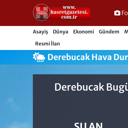
Fo
Osmaniye Nöbetçi Eczaneler
Asayiş
Dünya
Ekonomi
Gündem
M
Osmaniye Hava Durumu
Resmi İlan
Osmaniye Trafik Yoğunluk Haritası
Derebucak Hava Du
Süper Lig Puan Durumu ve Fikstür
Tüm Manşetler
Derebucak Bugün
Son Dakika Haberleri
Haber Arşivi
ŞU AN