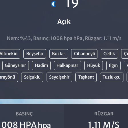
19
Açık
Nem: %43, Basınç: 1008 hpa hPa, Rüzgar: 1.11 m/s
Altınekin
Beyşehir
Bozkır
Cihanbeyli
Çeltik
Ç
Güneysınır
Hadim
Halkapınar
Hüyük
Ilgın
arayönü
Selçuklu
Seydişehir
Taşkent
Tuzlukçu
BASINÇ
RÜZGAR
1008 HPA
1.11 M/S
hpa