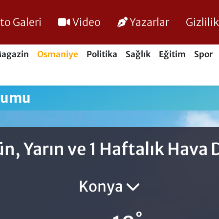
to Galeri
Video
Yazarlar
Gizlil
agazin
Osmaniye
Politika
Sağlık
Eğitim
Spor
rumu
, Yarın ve 1 Haftalık Hav
Konya
°