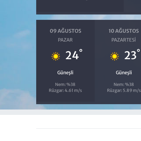
09 AĞUSTOS
10 AĞUSTOS
PAZAR
PAZARTESI
°
°
24
23
Güneşli
Güneşli
Nem: %38
Nem: %38
Rüzgar: 4.61 m/s
Rüzgar: 5.89 m/s