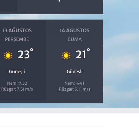
13 AĞUSTOS
14 AĞUSTOS
PERŞEMBE
CUMA
°
°
23
21
Güneşli
Güneşli
Nem: %32
Nem: %41
Rüzgar: 7.31 m/s
Rüzgar: 5.11 m/s