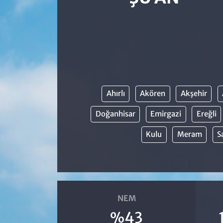
Ahırlı
Akören
Akşehir
Doğanhisar
Emirgazi
Ereğli
Kulu
Meram
S
NEM
%43