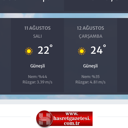
11 AĞUSTOS
12 AĞUSTOS
SALI
ÇARŞAMBA
°
°
22
24
Güneşli
Güneşli
Nem: %44
Nem: %35
Rüzgar: 3.39 m/s
Rüzgar: 4.81 m/s