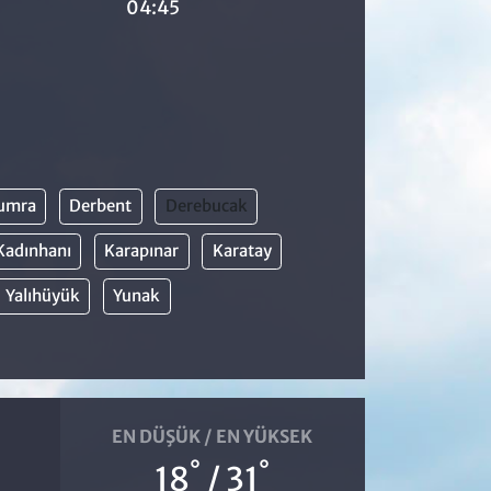
04:45
umra
Derbent
Derebucak
Kadınhanı
Karapınar
Karatay
Yalıhüyük
Yunak
EN DÜŞÜK / EN YÜKSEK
°
°
18
/ 31